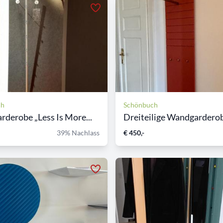
ch
Schönbuch
derobe „Less Is More...
Dreiteilige Wandgardero
39% Nachlass
€ 450,-