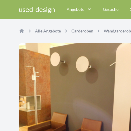
used-design
Angebote
Gesuche
Alle Angebote
Garderoben
Wandgarderob
Home