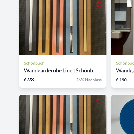
Schönbuch
Schönbu
Wandgarderobe Line | Schönb...
Wandgar
€ 359,-
26% Nachlass
€ 190,-