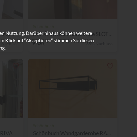
Schönbuch
ren Nutzung. Darüber hinaus können weitere
 al...
SCHÖNBUCH Garderobe SLOT De...
m Klick auf “Akzeptieren” stimmen Sie diesen
 Nachlass
€ 330,-
35% Nachlass
ng.
Schönbuch
RRIVA
Schönbuch Wandgarderobe RAC...