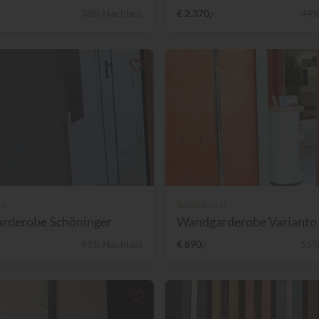
38% Nachlass
€ 2.370,-
44%
ch
Schönbuch
rderobe Schöninger
Wandgarderobe Varianto v
91% Nachlass
€ 890,-
55%