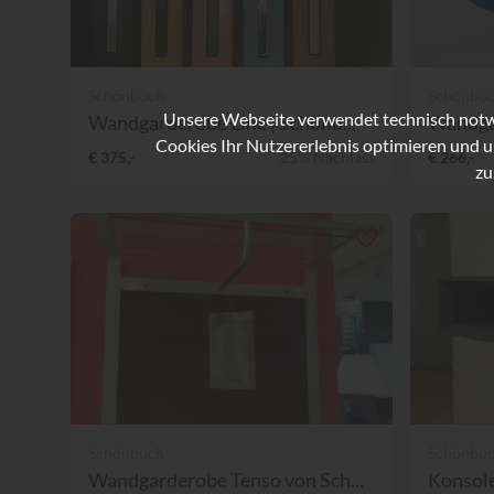
Schönbuch
Schönbu
Unsere Webseite verwendet technisch notwe
Wandgarderobe Line | Schönb...
Wandgar
Cookies Ihr Nutzererlebnis optimieren und u
€ 375,-
25% Nachlass
€ 266,-
zu
Schönbuch
Schönbu
Wandgarderobe Tenso von Sch...
Konsole