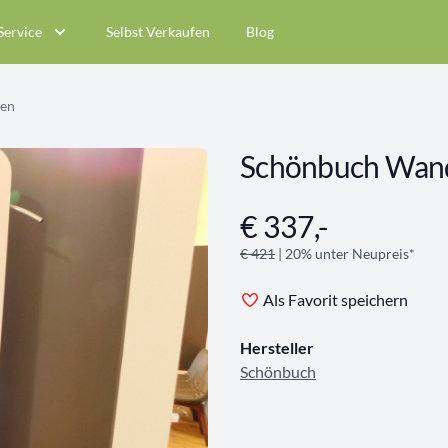
Service
Selbst Verkaufen
Blog
en
Schönbuch Wand
€ 337,-
Angebotsinformationen
€ 421
| 20% unter Neupreis*
Als Favorit speichern
Hersteller
Schönbuch