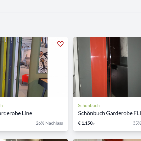
ch
Schönbuch
rderobe Line
Schönbuch Garderobe FL
26% Nachlass
€ 1.150,-
35%