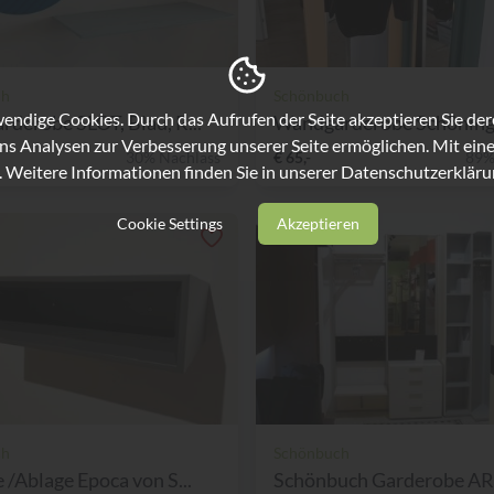
ch
Schönbuch
ndige Cookies. Durch das Aufrufen der Seite akzeptieren Sie de
derobe SLOT, Blau, R...
Wandgarderobe Schöninger
ns Analysen zur Verbesserung unserer Seite ermöglichen. Mit eine
30% Nachlass
€ 65,-
89%
. Weitere Informationen finden Sie in unserer
Datenschutzerkläru
Cookie Settings
Akzeptieren
ch
Schönbuch
 /Ablage Epoca von S...
Schönbuch Garderobe A