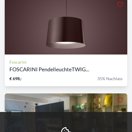
Foscarini
FOSCARINI PendelleuchteTWIG...
€ 698,-
35% Nachlass