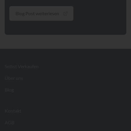
Blog Post weiterlesen
Footer
Selbst Verkaufen
Über uns
Blog
Kontakt
AGB