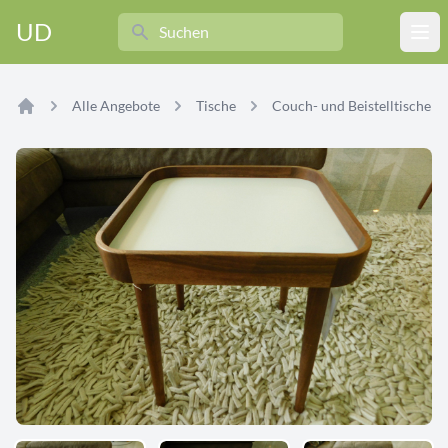
Search
UD
Ope
Alle Angebote
Tische
Couch- und Beistelltische
Home