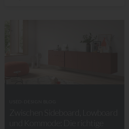
USED-DESIGN BLOG
Zwischen Sideboard, Lowboard
und Kommode: Die richtige