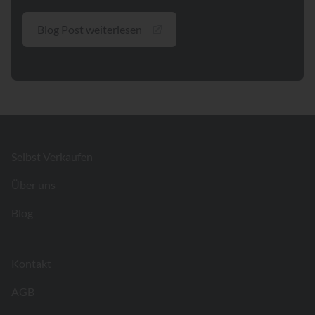
Blog Post weiterlesen
Footer
Selbst Verkaufen
Über uns
Blog
Kontakt
AGB