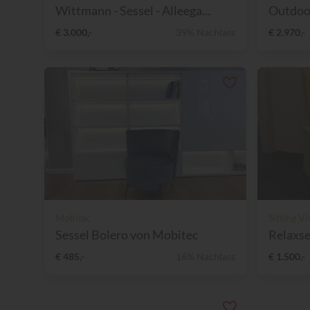
Wittmann - Sessel - Alleega...
Outdoor
€ 3.000,-
39% Nachlass
€ 2.970,-
Mobitec
Sitting Vi
Sessel Bolero von Mobitec
Relaxses
€ 485,-
16% Nachlass
€ 1.500,-