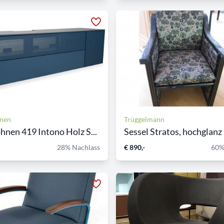
nen
Trüggelmann
en 419 Intono Holz S...
Sessel Stratos, hochglanz L
28% Nachlass
€ 890,-
60%