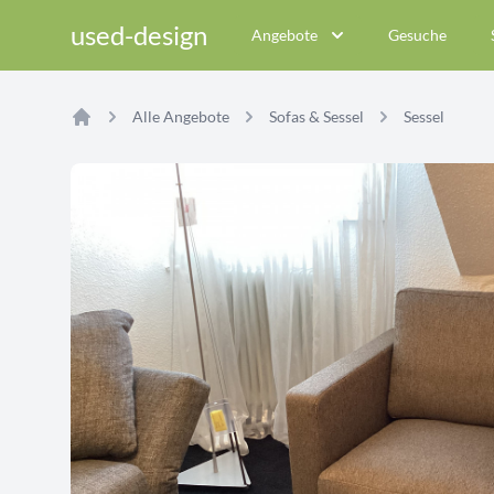
used-design
Angebote
Gesuche
Alle Angebote
Sofas & Sessel
Sessel
Home