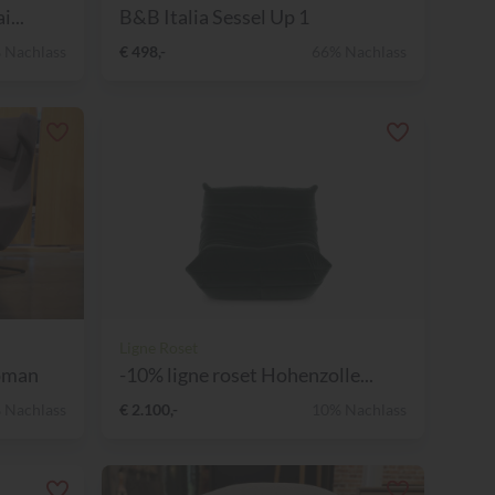
...
B&B Italia Sessel Up 1
 Nachlass
€ 498,-
66% Nachlass
Ligne Roset
toman
-10% ligne roset Hohenzolle...
 Nachlass
€ 2.100,-
10% Nachlass