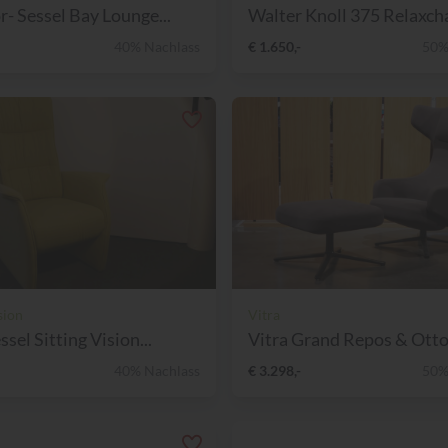
- Sessel Bay Lounge...
Walter Knoll 375 Relaxchai
40% Nachlass
€ 1.650,-
50%
sion
Vitra
sel Sitting Vision...
Vitra Grand Repos & Ot
40% Nachlass
€ 3.298,-
50%