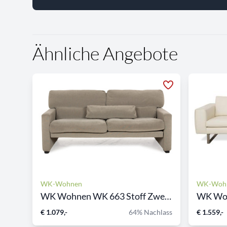
Ähnliche Angebote
WK-Wohnen
WK-Woh
WK Wohnen WK 663 Stoff Zwei...
WK Woh
€ 1.079,-
64% Nachlass
€ 1.559,-