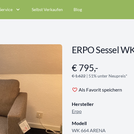
Service
Selbst Verkaufen
Blog
ERPO Sessel W
€ 795,-
Angebotsinformationen
€ 1.622
| 51% unter Neupreis*
Als Favorit speichern
Hersteller
Erpo
Modell
WK 664 ARENA