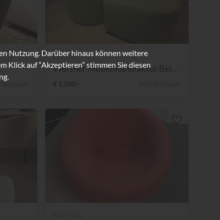
ren Nutzung. Darüber hinaus können weitere
Werther
m Klick auf “Akzeptieren” stimmen Sie diesen
.
Werther Möbelmanufaktur Bei...
ng.
 Nachlass
€ 1.200,-
49% Nachlass
B&B Italia