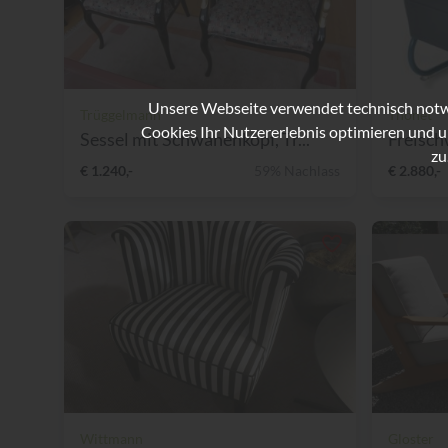
Unsere Webseite verwendet technisch notwe
Trüggelmann
Thonet
Cookies Ihr Nutzererlebnis optimieren und u
Sessel mit Schwanenkopf, Tr...
Freisch
zu
€ 1.240,-
59% Nachlass
€ 2.880,-
Wittmann
Gloster