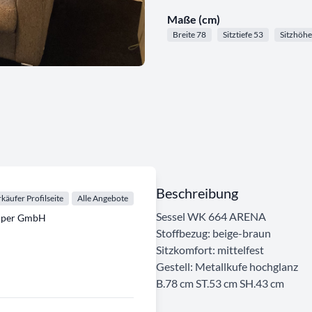
Maße (cm)
Breite 78
Sitztiefe 53
Sitzhöhe
Beschreibung
käufer Profilseite
Alle Angebote
Sessel WK 664 ARENA
emper GmbH
Stoffbezug: beige-braun
Sitzkomfort: mittelfest
Gestell: Metallkufe hochglanz
B.78 cm ST.53 cm SH.43 cm