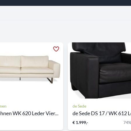
nen
de Sede
nen WK 620 Leder Vier...
de Sede DS 17 / WK 612 Le
€ 1.999,-
74%