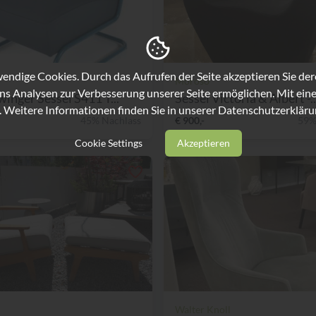
ndige Cookies. Durch das Aufrufen der Seite akzeptieren Sie de
Moroso
ns Analysen zur Verbesserung unserer Seite ermöglichen. Mit eine
winger Sessel S411 T...
Sessel Victoria & Albert -..
. Weitere Informationen finden Sie in unserer
Datenschutzerkläru
45% Nachlass
€ 900,-
59%
Cookie Settings
Akzeptieren
Walter Knoll