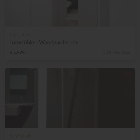
Interlübke
Interlübke - Wandgarderobe...
€ 1.999,-
55% Nachlass
Schönbuch