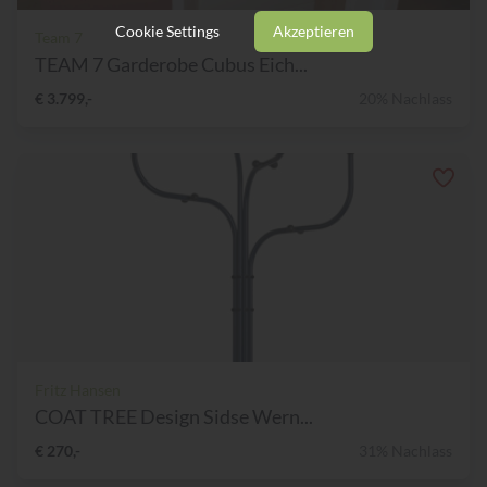
Cookie Settings
Akzeptieren
Team 7
TEAM 7 Garderobe Cubus Eich...
€ 3.799,-
20% Nachlass
Fritz Hansen
COAT TREE Design Sidse Wern...
€ 270,-
31% Nachlass