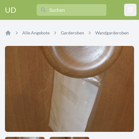
Search
UD
Ope
Alle Angebote
Garderoben
Wandgarderoben
Home