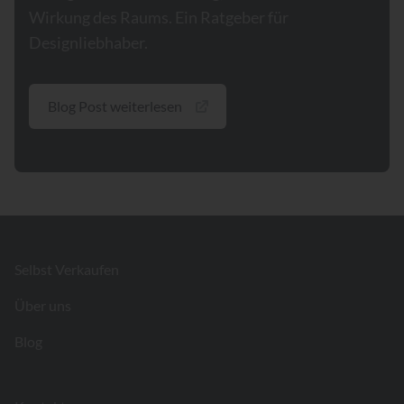
Wirkung des Raums. Ein Ratgeber für
Designliebhaber.
Blog Post weiterlesen
Footer
Selbst Verkaufen
Über uns
Blog