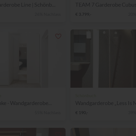
derobe Line | Schönb...
TEAM 7 Garderobe Cubus 
26% Nachlass
€ 3.799,-
20%
e
Schönbuch
bke - Wandgarderobe...
Wandgarderobe „Less Is M
55% Nachlass
€ 190,-
39%