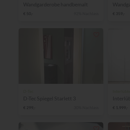
Wandgarderobe handbemalt
Wandgar
€ 50,-
92% Nachlass
€ 359,-
D-Tec
Interlübk
D-Tec Spiegel Starlett 3
Interlü
€ 299,-
30% Nachlass
€ 1.999,-