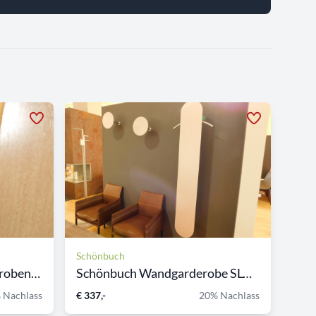
Schönbuch
PIEPER CONCEPT Garderobenha...
Schönbuch Wandgarderobe SLO...
 Nachlass
€ 337,-
20% Nachlass