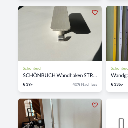
Schönbuch
Schönbu
SCHÖNBUCH Wandhaken STROKE
Wandga
€ 39,-
40% Nachlass
€ 335,-