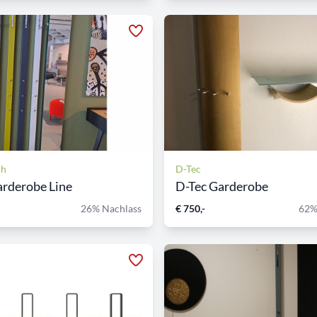
ch
D-Tec
rderobe Line
D-Tec Garderobe
26% Nachlass
€ 750,-
62%