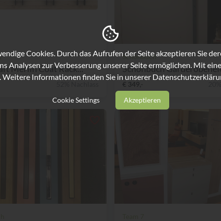
ndige Cookies. Durch das Aufrufen der Seite akzeptieren Sie de
t
Schönbuch
ns Analysen zur Verbesserung unserer Seite ermöglichen. Mit eine
aft Merlin Coat Rack...
Schönbuch Garderobenele
. Weitere Informationen finden Sie in unserer
Datenschutzerkläru
52% Nachlass
€ 349,-
20%
Cookie Settings
Akzeptieren
ch
Team 7