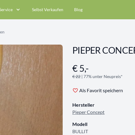
Service
Selbst Verkaufen
Blog
en
PIEPER CONCEP
€ 5,-
Angebotsinformationen
€ 22
| 77% unter Neupreis*
Als Favorit speichern
Hersteller
Pieper Concept
Modell
BULLIT