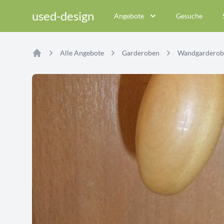
used-design
Angebote
Gesuche
Alle Angebote
Garderoben
Wandgarderob
Home