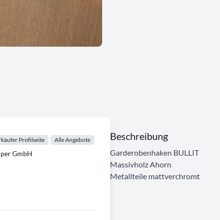
Beschreibung
käufer Profilseite
Alle Angebote
Garderobenhaken BULLIT
emper GmbH
Massivholz Ahorn
Metallteile mattverchromt