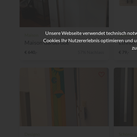
Unsere Webseite verwendet technisch notwe
Maison
Ethnicraf
Cookies Ihr Nutzererlebnis optimieren und u
Maison Garderobe
Ethnicr
zu
€ 640,-
57% Nachlass
€ 79,-
Designo
Schönbu