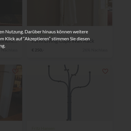
ren Nutzung. Darüber hinaus können weitere
Ferm Living
m Klick auf “Akzeptieren” stimmen Sie diesen
ment...
Ferm Living Cupe Wall Rack
ng.
 Nachlass
€ 250,-
26% Nachlass
Fritz Hansen