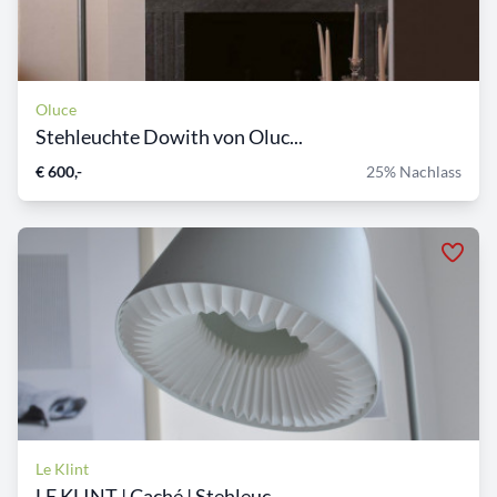
Oluce
Stehleuchte Dowith von Oluc...
€ 600,-
25% Nachlass
Le Klint
LE KLINT | Caché | Stehleuc...