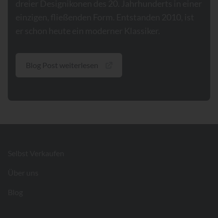
dreier Designikonen des 20. Jahrhunderts in einer
einzigen, fließenden Form. Entstanden 2010, ist
er schon heute ein moderner Klassiker.
Blog Post weiterlesen
Footer
Selbst Verkaufen
Über uns
Blog