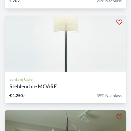
€ 702,-
20% Nachlass
Santa & Cole
Stehleuchte MOARE
€ 1.250,-
39% Nachlass