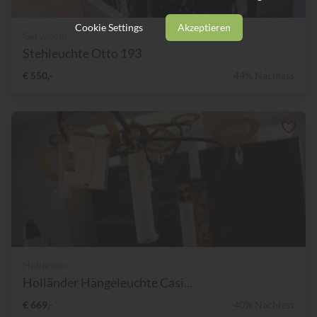
Cookie Settings
Akzeptieren
Gervasoni
Stehleuchte Otto 193
€ 550,-
44% Nachlass
Holländer
Holländer Hängeleuchte Casi...
€ 669,-
40% Nachlass