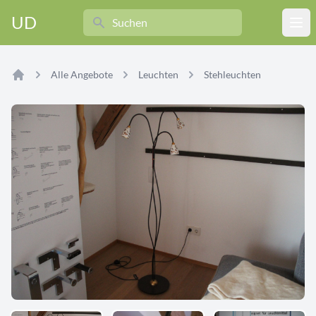
Search
UD
Ope
Alle Angebote
Leuchten
Stehleuchten
Home