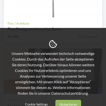
Flos / Arteluce
Flos Designstehleuchte Spun...
€ 1.199,-
31% Nachlass
Unsere Webseite verwendet technisch notwendige
Cookies. Durch das Aufrufen der Seite akzeptieren
Sie deren Nutzung. Darüber hinaus können weitere
Cookies Ihr Nutzererlebnis optimieren und uns
Analysen zur Verbesserung unserer Seite
ermöglichen. Mit einem Klick auf “Akzeptieren”
stimmen Sie diesen zu. Weitere Informationen
finden Sie in unserer
Datenschutzerklärung.
Gervasoni
Cookie Settings
Akzeptieren
Stehleuchte Otto 193