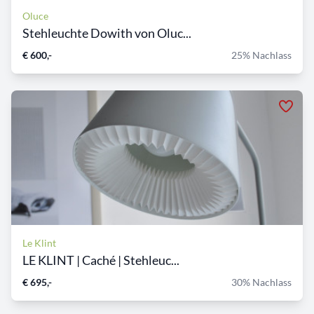
Oluce
Stehleuchte Dowith von Oluc...
€ 600,-
25% Nachlass
Le Klint
LE KLINT | Caché | Stehleuc...
€ 695,-
30% Nachlass