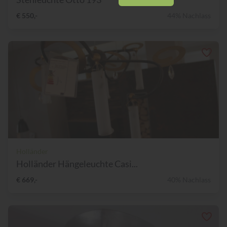
€ 550,-
44% Nachlass
Holländer
Holländer Hängeleuchte Casi...
€ 669,-
40% Nachlass