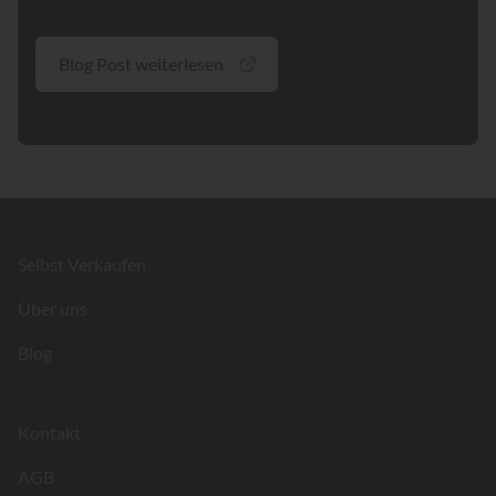
Blog Post weiterlesen
Footer
Selbst Verkaufen
Über uns
Blog
Kontakt
AGB