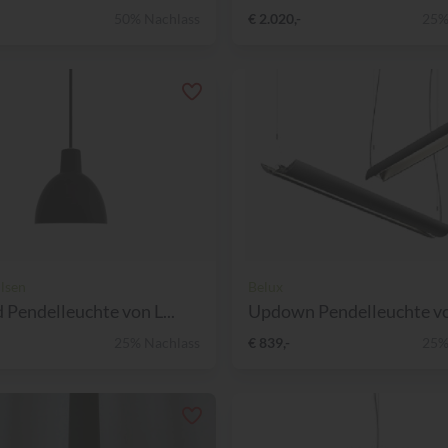
50% Nachlass
€ 2.020,-
25%
lsen
Belux
 Pendelleuchte von L...
Updown Pendelleuchte von
25% Nachlass
€ 839,-
25%