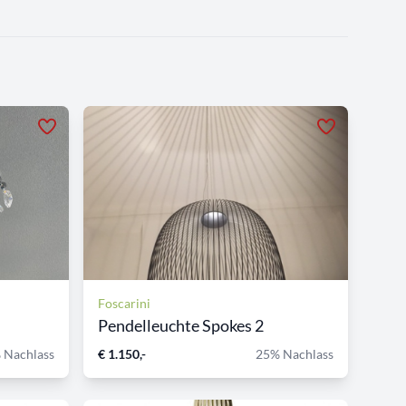
Foscarini
Pendelleuchte Spokes 2
 Nachlass
€ 1.150,-
25% Nachlass