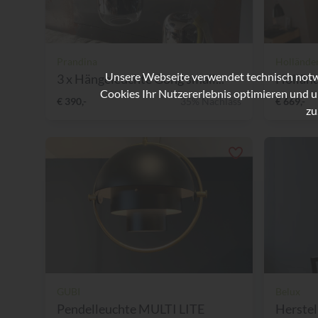
Prandina
Hollände
Unsere Webseite verwendet technisch notwe
3 x Hängeleuchte Gong small...
Holländ
Cookies Ihr Nutzererlebnis optimieren und u
€ 390,-
35% Nachlass
€ 669,-
zu
GUBI
Belux
Pendelleuchte MULTI LITE
Herstel