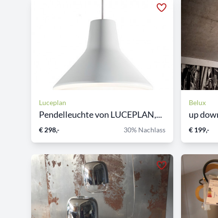
Luceplan
Belux
Pendelleuchte von LUCEPLAN,...
up dow
€ 298,-
30% Nachlass
€ 199,-