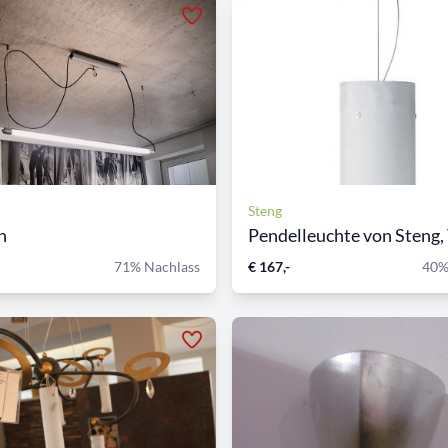
Steng
n
Pendelleuchte von Steng, T
71% Nachlass
€ 167,-
40%