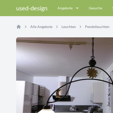
used-design
Angebote
Gesuche
Alle Angebote
Leuchten
Pendelleuchten
Home