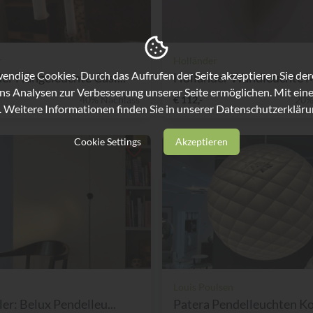
r
Holländer
ndige Cookies. Durch das Aufrufen der Seite akzeptieren Sie de
er Hängeleuchte Casi...
Holländer Wandleuchte Ma
ns Analysen zur Verbesserung unserer Seite ermöglichen. Mit eine
40% Nachlass
€ 112,-
20%
. Weitere Informationen finden Sie in unserer
Datenschutzerkläru
Cookie Settings
Akzeptieren
Louis Poulsen
ler: Belux Pendelleu...
Patera Pendelleuchten Ko