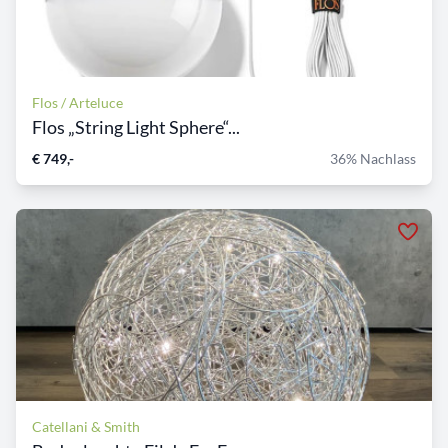
Flos / Arteluce
Flos „String Light Sphere“...
€ 749,-
36% Nachlass
Catellani & Smith