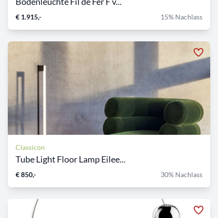
Bodenleuchte Fil de Fer F v...
€ 1.915,-
15% Nachlass
Classicon
Tube Light Floor Lamp Eilee...
€ 850,-
30% Nachlass