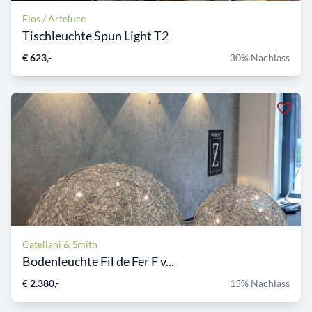
Flos / Arteluce
Tischleuchte Spun Light T2
€ 623,-
30% Nachlass
Catellani & Smith
Bodenleuchte Fil de Fer F v...
€ 2.380,-
15% Nachlass