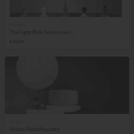
Foscarini
The Light Bulb Series von J...
€ 3.219,-
Moooi
Moooi Pendelleuchte