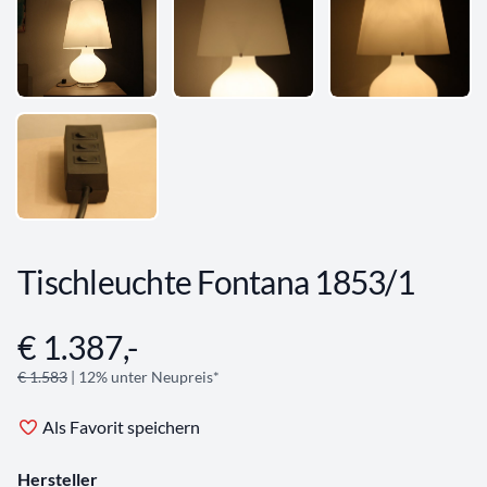
Tischleuchte Fontana 1853/1
€ 1.387,-
Angebotsinformationen
€ 1.583
| 12% unter Neupreis*
Als Favorit speichern
Hersteller