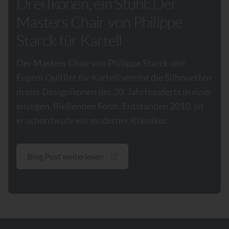
Drei Ikonen, ein Stuhl: Der
Masters Chair von Philippe
Starck für Kartell
Der Masters Chair von Philippe Starck und
Eugeni Quitllet für Kartell vereint die Silhouetten
dreier Designikonen des 20. Jahrhunderts in einer
einzigen, fließenden Form. Entstanden 2010, ist
er schon heute ein moderner Klassiker.
Blog Post weiterlesen
Footer