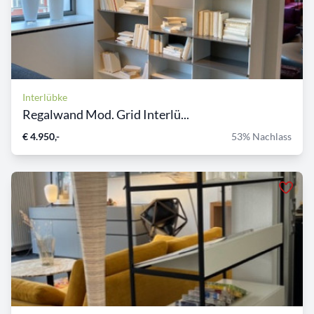
Interlübke
Regalwand Mod. Grid Interlü...
€ 4.950,-
53% Nachlass