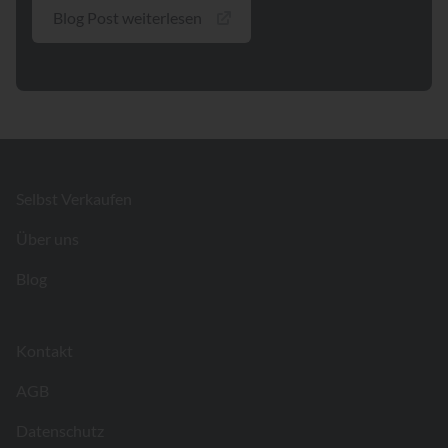
Blog Post weiterlesen
Footer
Selbst Verkaufen
Über uns
Blog
Kontakt
AGB
Datenschutz