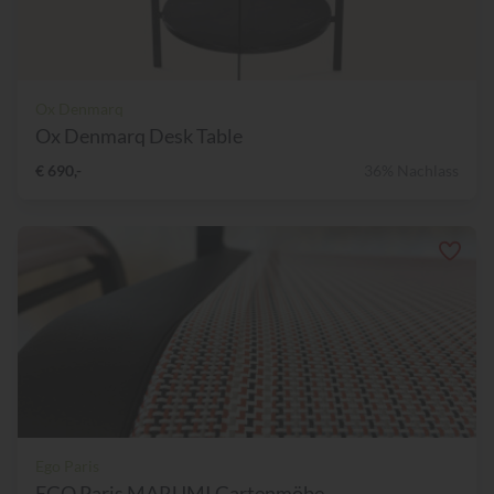
Ox Denmarq
Ox Denmarq Desk Table
€ 690,-
36% Nachlass
Ego Paris
EGO Paris MARUMI Gartenmöbe...