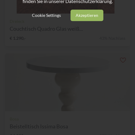
finden Sie in unserer
Datenschutzerklärung.
Cookie Settings
Akzeptieren
Dreieck
Couchtisch Quadro Glas weiß...
€ 1.290,-
43% Nachlass
Bosa
Beistelltisch Issima Bosa