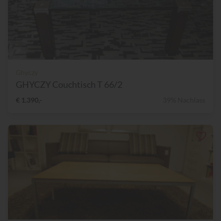
Ghyczy
GHYCZY Couchtisch T 66/2
€ 1.390,-
39% Nachlass