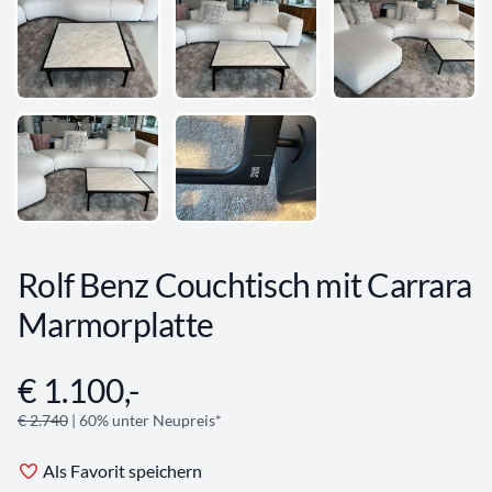
Rolf Benz Couchtisch mit Carrara
Marmorplatte
€ 1.100,-
Angebotsinformationen
€ 2.740
| 60% unter Neupreis*
Als Favorit speichern