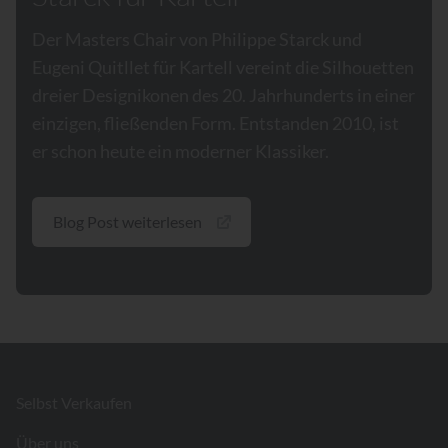
Der Masters Chair von Philippe Starck und
Eugeni Quitllet für Kartell vereint die Silhouetten
dreier Designikonen des 20. Jahrhunderts in einer
einzigen, fließenden Form. Entstanden 2010, ist
er schon heute ein moderner Klassiker.
Blog Post weiterlesen
Footer
Selbst Verkaufen
Über uns