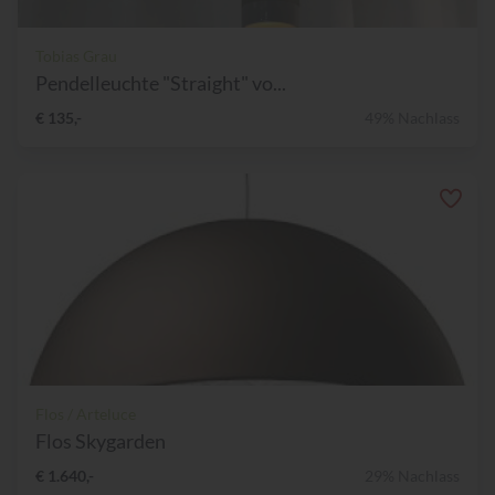
Tobias Grau
Pendelleuchte "Straight" vo...
€ 135,-
49% Nachlass
Flos / Arteluce
Flos Skygarden
€ 1.640,-
29% Nachlass