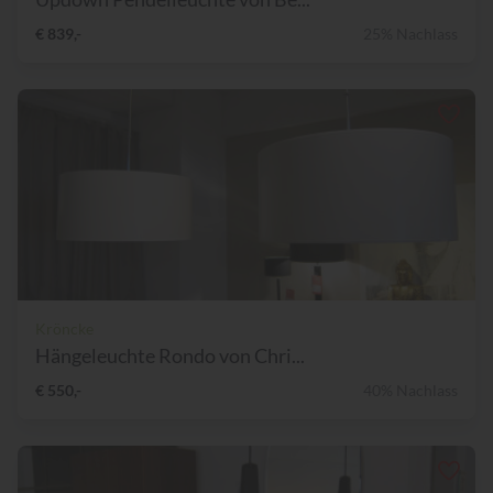
€ 839,-
25% Nachlass
Kröncke
Hängeleuchte Rondo von Chri...
€ 550,-
40% Nachlass