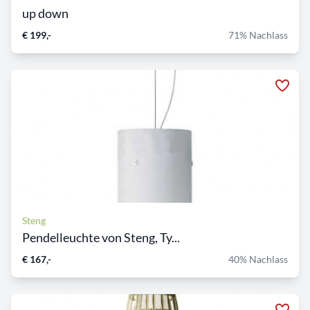
up down
€ 199,-
71% Nachlass
Steng
Pendelleuchte von Steng, Ty...
€ 167,-
40% Nachlass