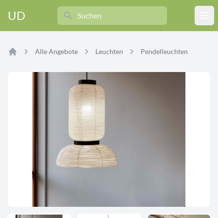
Search
UD
Ope
Alle Angebote
Leuchten
Pendelleuchten
Home