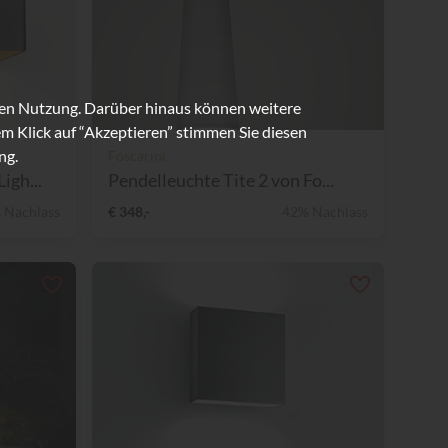
ren Nutzung. Darüber hinaus können weitere
m Klick auf “Akzeptieren” stimmen Sie diesen
ng.
Foscarini
igh...
Pendelleuchte Tite 2 von Fo...
 Nachlass
€ 348,-
42% Nachlass