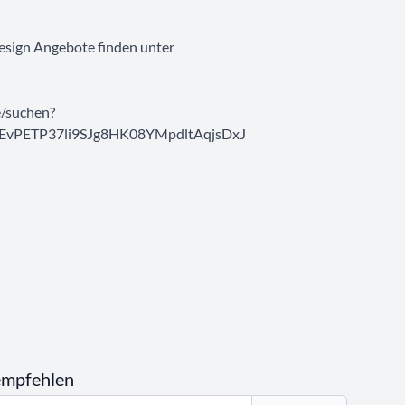
esign Angebote finden unter
/suchen?
EvPETP37li9SJg8HK08YMpdltAqjsDxJ
empfehlen