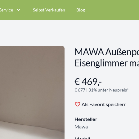
Service
Selbst Verkaufen
Blog
MAWA Außenpo
Eisenglimmer ma
€ 469,-
Angebotsinformationen
€ 677
| 31% unter Neupreis*
Als Favorit speichern
Hersteller
Mawa
Modell