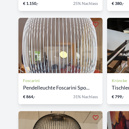
€ 1.150,-
25% Nachlass
€ 380,-
Foscarini
Kröncke
Pendelleuchte Foscarini Spo...
Tischle
€ 864,-
31% Nachlass
€ 799,-