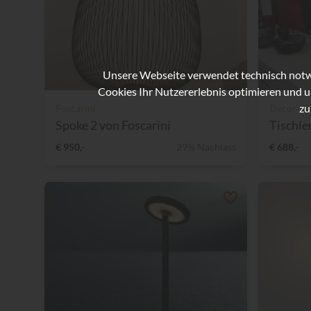
Unsere Webseite verwendet technisch notwe
Cookies Ihr Nutzererlebnis optimieren und u
zu
Foscarini
Decor Wa
Spoke 2 von Foscarini
Tischle
€ 950,-
29% Nachlass
€ 688,-