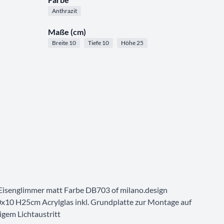
Anthrazit
Maße (cm)
Breite 10
Tiefe 10
Höhe 25
senglimmer matt Farbe DB703 of milano.design
10 H25cm Acrylglas inkl. Grundplatte zur Montage auf
gem Lichtaustritt