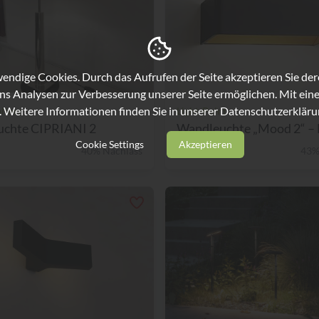
ndige Cookies. Durch das Aufrufen der Seite akzeptieren Sie de
ns Analysen zur Verbesserung unserer Seite ermöglichen. Mit eine
. Weitere Informationen finden Sie in unserer
Datenschutzerkläru
lther
Light-Point
uchte CIPRIANI 2
Wandleuchte „Mood 2“ – L
Cookie Settings
Akzeptieren
40% Nachlass
€ 159,-
43%