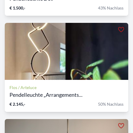
€ 1.500,-
43% Nachlass
Flos / Arteluce
Pendelleuchte „Arrangements...
€ 2.145,-
50% Nachlass