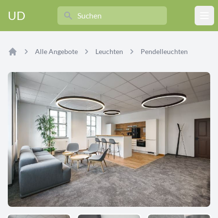
Search
UD
Ope
Alle Angebote
Leuchten
Pendelleuchten
Home