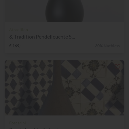
&tradition
& Tradition Pendelleuchte S...
€ 169,-
30% Nachlass
Foscarini