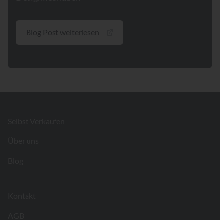
Blog Post weiterlesen
Footer
Selbst Verkaufen
Über uns
Blog
Kontakt
AGB