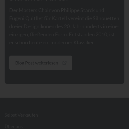
Der Masters Chair von Philippe Starck und
Eugeni Quitllet für Kartell vereint die Silhouetten
dreier Designikonen des 20. Jahrhunderts in einer
einzigen, fließenden Form. Entstanden 2010, ist
er schon heute ein moderner Klassiker.
Blog Post weiterlesen
Footer
Selbst Verkaufen
Über uns