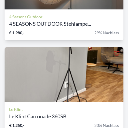
4 Seasons Outdoor
4 SEASONS OUTDOOR Stehlampe...
€ 1.980,-
29% Nachlass
Le Klint
Le Klint Carronade 360SB
€ 1.250,-
33% Nachlass