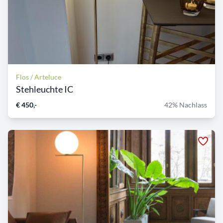
Flos / Arteluce
Stehleuchte IC
€ 450,-
42% Nachlass