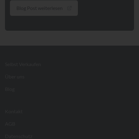
Blog Post weiterlesen
Footer
Selbst Verkaufen
Über uns
Blog
Kontakt
AGB
Datenschutz