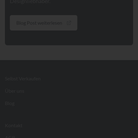
Designliebhaber.
Blog Post weiterlesen
Footer
Selbst Verkaufen
Über uns
Blog
Kontakt
AGB