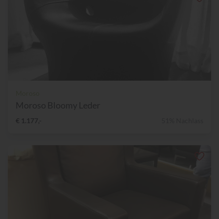
Moroso
Moroso Bloomy Leder
€ 1.177,-
51% Nachlass