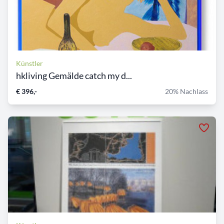
Künstler
hkliving Gemälde catch my d...
€ 396,-
20% Nachlass