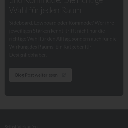
Wahl für jeden Raum
Sideboard, Lowboard oder Kommode? Wer ihre
jeweiligen Stärken kennt, trifft nicht nur die
richtige Wahl für den Alltag, sondern auch für die
Wirkung des Raums. Ein Ratgeber für
Designliebhaber.
Blog Post weiterlesen
Footer
Selbst Verkaufen