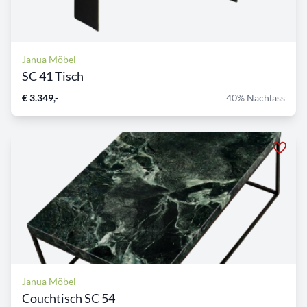
Janua Möbel
SC 41 Tisch
€ 3.349,-
40% Nachlass
Janua Möbel
Couchtisch SC 54