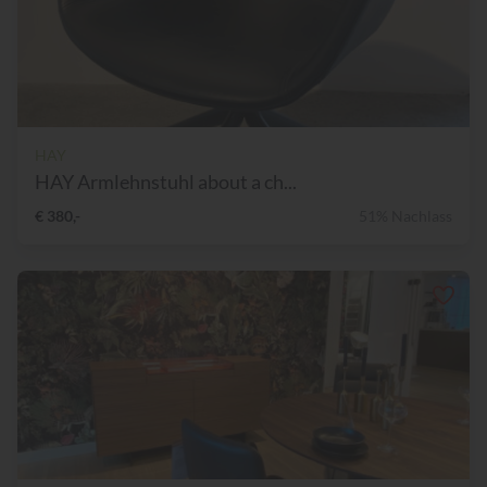
HAY
HAY Armlehnstuhl about a ch...
€ 380,-
51% Nachlass