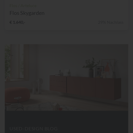
Flos / Arteluce
Flos Skygarden
€ 1.640,-
29% Nachlass
USED-DESIGN BLOG