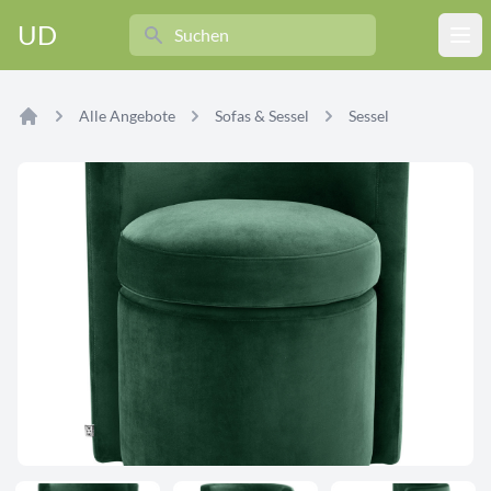
Search
UD
Ope
Alle Angebote
Sofas & Sessel
Sessel
Home