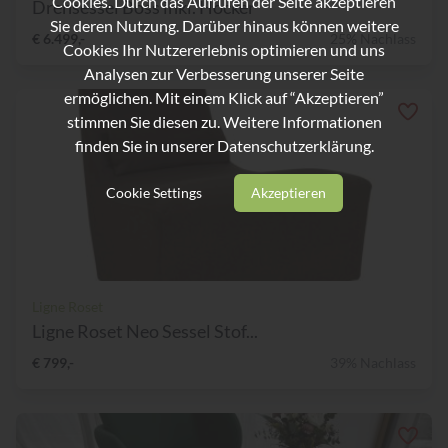
Cookies. Durch das Aufrufen der Seite akzeptieren
Drehsessel Boss inkl. Hocker
Sie deren Nutzung. Darüber hinaus können weitere
€ 6.499,-
25% Nachlass
Cookies Ihr Nutzererlebnis optimieren und uns
Analysen zur Verbesserung unserer Seite
ermöglichen. Mit einem Klick auf “Akzeptieren”
stimmen Sie diesen zu. Weitere Informationen
finden Sie in unserer
Datenschutzerklärung.
Cookie Settings
Akzeptieren
Ligne Roset
Ligne Roset Neo Sessel Stof...
€ 799,-
39% Nachlass