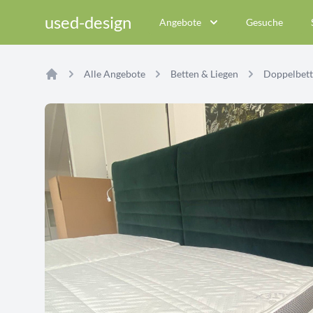
used-design
Angebote
Gesuche
Alle Angebote
Betten & Liegen
Doppelbet
Home