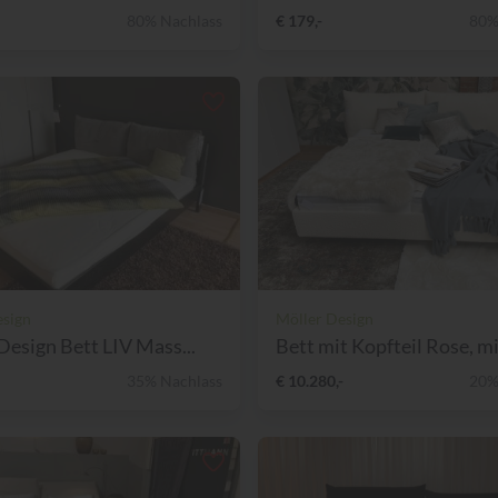
80% Nachlass
€ 179,-
80%
esign
Möller Design
Design Bett LIV Mass...
Bett mit Kopfteil Rose, mi.
35% Nachlass
€ 10.280,-
20%