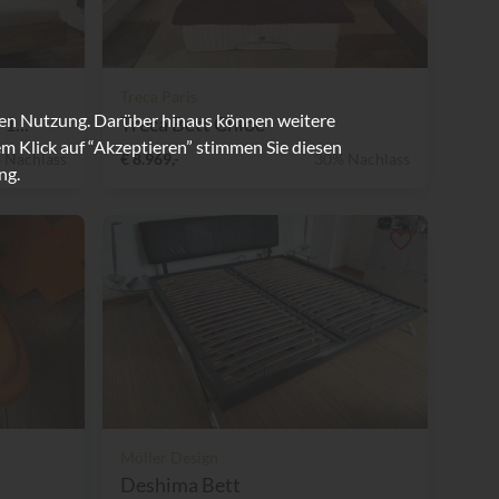
Treca Paris
ren Nutzung. Darüber hinaus können weitere
1...
Treca Bett Chloe
m Klick auf “Akzeptieren” stimmen Sie diesen
 Nachlass
€ 8.969,-
30% Nachlass
ng.
Möller Design
Deshima Bett