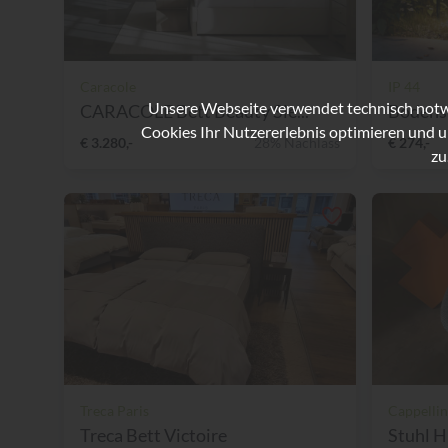
Caracole
IP 44
Unsere Webseite verwendet technisch notwe
CARACOLE Bett Beauty Sle...
Bodensp
Cookies Ihr Nutzererlebnis optimieren und u
€ 3.280,-
28% Nachlass
€ 274,-
zu
Treca Paris
Cappellin
Treca Bett Victoire
Stuhl H