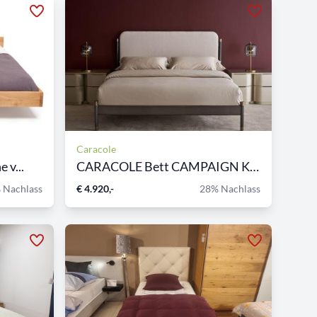
Caracole
 v...
CARACOLE Bett CAMPAIGN KING...
 Nachlass
€ 4.920,-
28% Nachlass