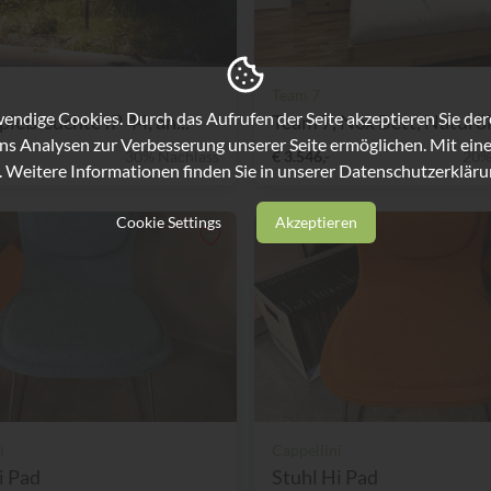
Team 7
ndige Cookies. Durch das Aufrufen der Seite akzeptieren Sie de
ießleuchte IP 44, an...
Team 7, Nox Bett, Naturöl 
ns Analysen zur Verbesserung unserer Seite ermöglichen. Mit eine
30% Nachlass
€ 3.546,-
20%
. Weitere Informationen finden Sie in unserer
Datenschutzerkläru
Cookie Settings
Akzeptieren
i
Cappellini
i Pad
Stuhl Hi Pad