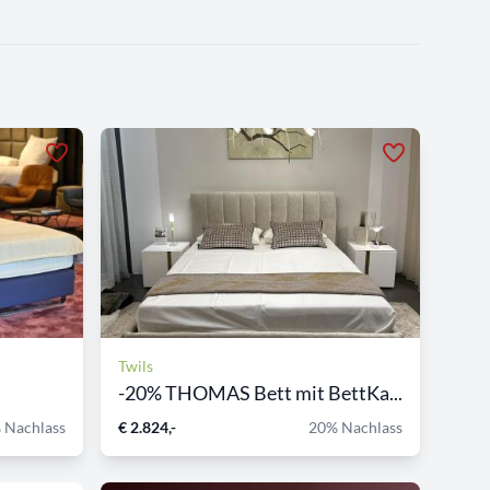
Twils
-20% THOMAS Bett mit BettKa...
 Nachlass
€ 2.824,-
20% Nachlass