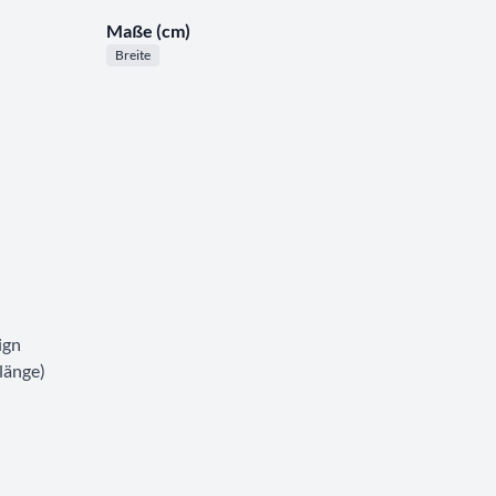
Maße (cm)
Breite
ign
länge)