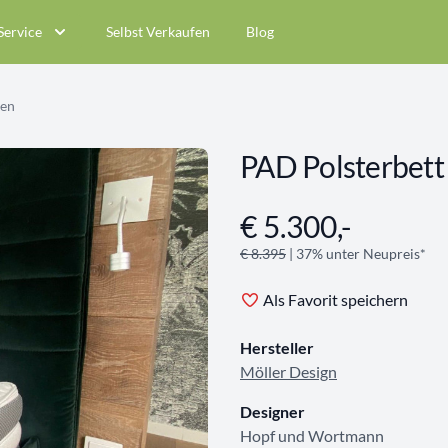
Service
Selbst Verkaufen
Blog
ten
PAD Polsterbett
€ 5.300,-
Angebotsinformationen
€ 8.395
| 37% unter Neupreis*
Als Favorit speichern
Hersteller
Möller Design
Designer
Hopf und Wortmann