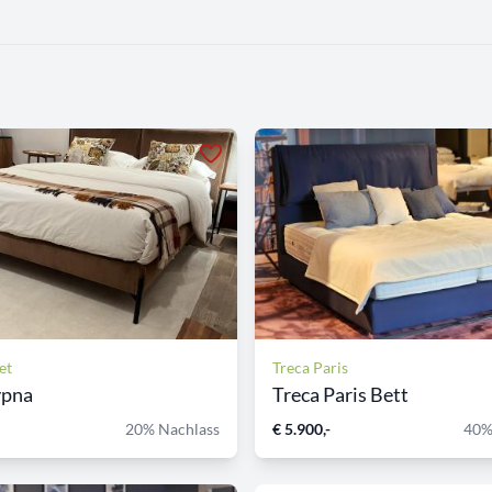
et
Treca Paris
ypna
Treca Paris Bett
20% Nachlass
€ 5.900,-
40%