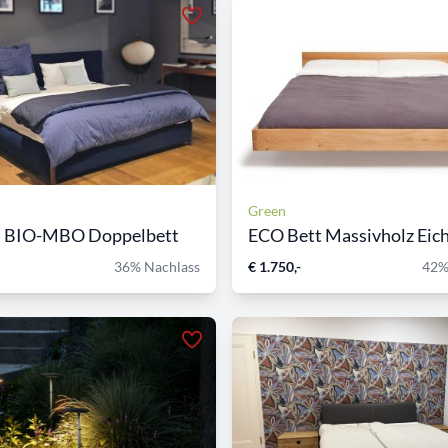
Green
a BIO-MBO Doppelbett
ECO Bett Massivholz Eiche
36% Nachlass
€ 1.750,-
42%