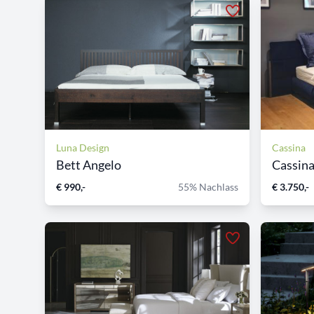
Luna Design
Cassina
Bett Angelo
Cassin
€ 990,-
55% Nachlass
€ 3.750,-