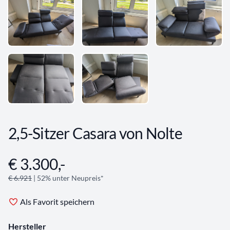
2,5-Sitzer Casara von Nolte
€ 3.300,-
Angebotsinformationen
€ 6.921
| 52% unter Neupreis*
Als Favorit speichern
Hersteller