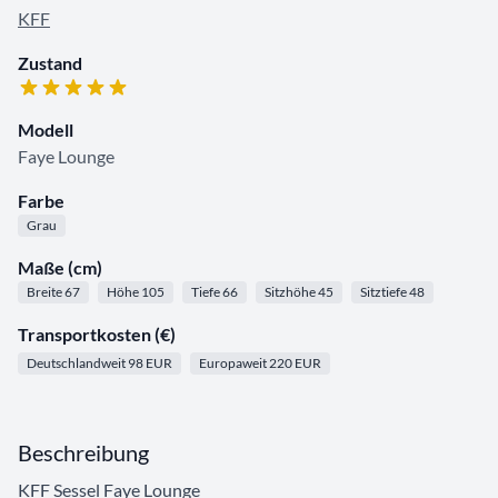
KFF
Zustand
Modell
Faye Lounge
Farbe
Grau
Maße (cm)
Breite 67
Höhe 105
Tiefe 66
Sitzhöhe 45
Sitztiefe 48
Transportkosten (€)
Deutschlandweit 98 EUR
Europaweit 220 EUR
Beschreibung
KFF Sessel Faye Lounge