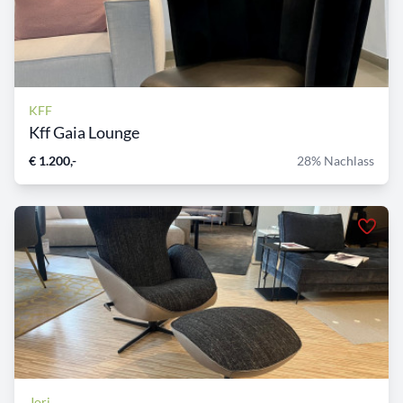
KFF
Kff Gaia Lounge
€ 1.200,-
28% Nachlass
Jori