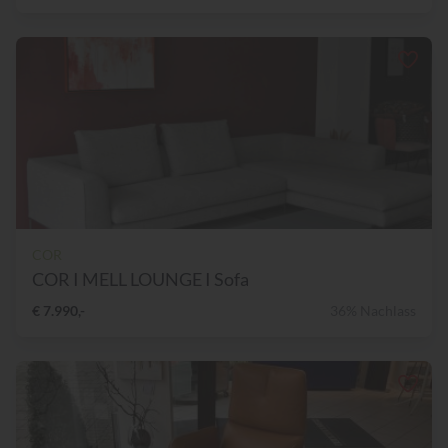
COR
COR I MELL LOUNGE I Sofa
€ 7.990,-
36% Nachlass