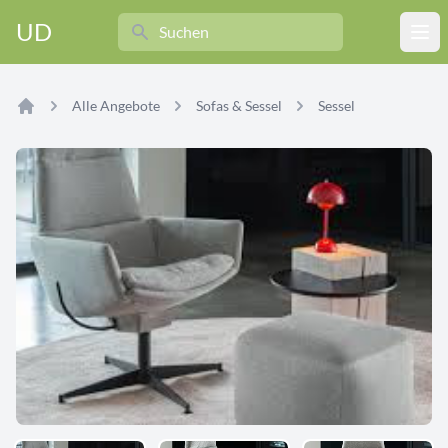
Search
UD
Ope
Alle Angebote
Sofas & Sessel
Sessel
Home