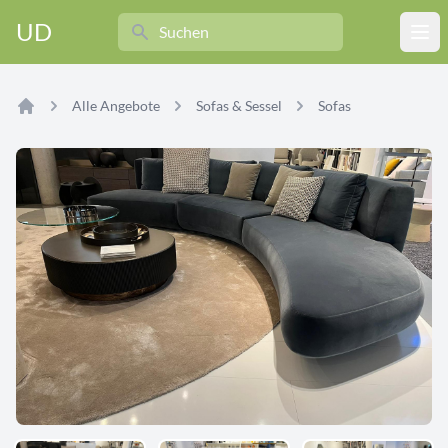
Search
UD
Ope
Alle Angebote
Sofas & Sessel
Sofas
Home