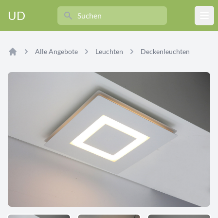
Search
UD
Ope
Alle Angebote
Leuchten
Deckenleuchten
Home