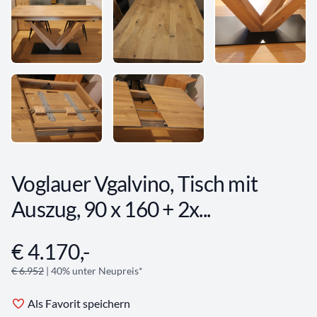
Voglauer Vgalvino, Tisch mit
Auszug, 90 x 160 + 2x...
€ 4.170,-
Angebotsinformationen
€ 6.952
| 40% unter Neupreis*
Als Favorit speichern