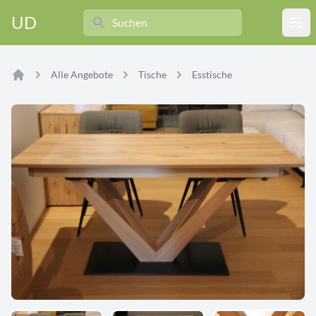
Search
UD
Ope
Alle Angebote
Tische
Esstische
Home