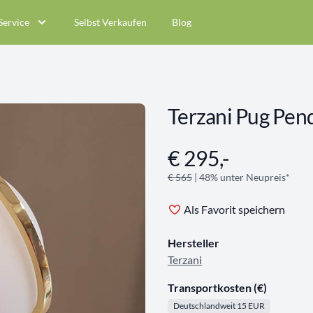
Service
Selbst Verkaufen
Blog
Terzani Pug Pen
€ 295,-
Angebotsinformationen
€ 565
| 48% unter Neupreis*
Als Favorit speichern
Hersteller
Terzani
Transportkosten (€)
Deutschlandweit 15 EUR