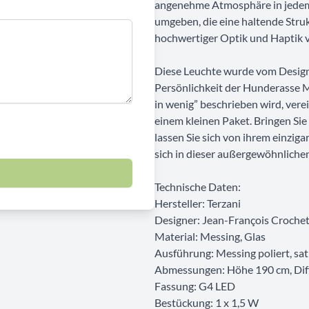
angenehme Atmosphäre in jedem 
umgeben, die eine haltende Struk
hochwertiger Optik und Haptik v
Diese Leuchte wurde vom Designe
Persönlichkeit der Hunderasse Mo
in wenig” beschrieben wird, ver
einem kleinen Paket. Bringen Si
lassen Sie sich von ihrem einzig
sich in dieser außergewöhnliche
Technische Daten:
Hersteller: Terzani
Designer: Jean-François Croche
Material: Messing, Glas
Ausführung: Messing poliert, sat
Abmessungen: Höhe 190 cm, Dif
Fassung: G4 LED
Bestückung: 1 x 1,5 W