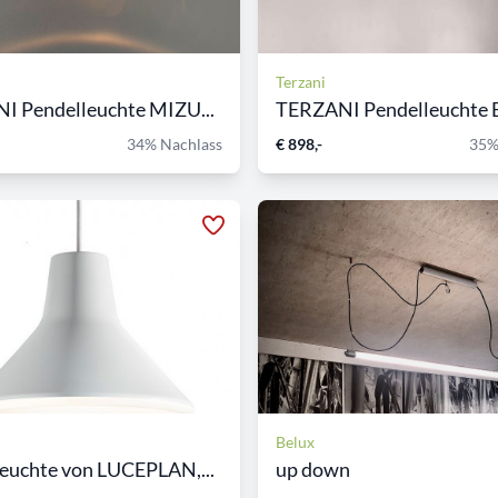
Terzani
I Pendelleuchte MIZU...
TERZANI Pendelleuchte B
34% Nachlass
€ 898,-
35%
Belux
euchte von LUCEPLAN,...
up down