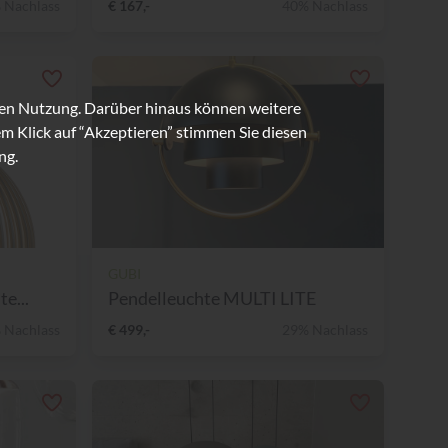
 Nachlass
€ 167,-
40% Nachlass
ren Nutzung. Darüber hinaus können weitere
m Klick auf “Akzeptieren” stimmen Sie diesen
ng.
GUBI
e...
Pendelleuchte MULTI LITE
 Nachlass
€ 499,-
29% Nachlass