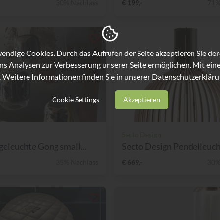
30% Nachlass
€ 199,-
71%
ndige Cookies. Durch das Aufrufen der Seite akzeptieren Sie de
ns Analysen zur Verbesserung unserer Seite ermöglichen. Mit eine
. Weitere Informationen finden Sie in unserer
Datenschutzerkläru
Cookie Settings
Akzeptieren
Secto Design
geleuchte Gong small...
Secto Design Pendelleucht
35% Nachlass
€ 669,-
30%