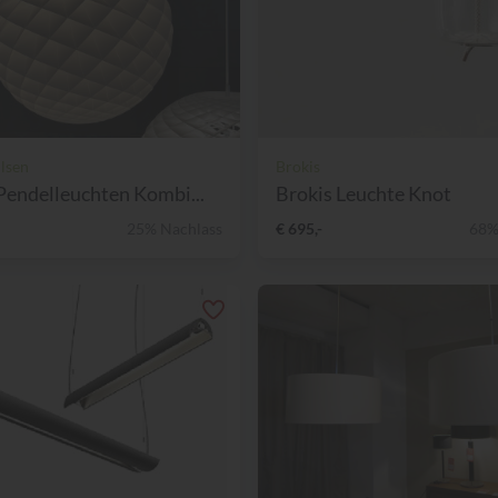
lsen
Brokis
Pendelleuchten Kombi...
Brokis Leuchte Knot
25% Nachlass
€ 695,-
68%