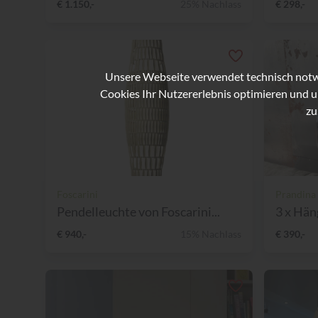
€ 1.150,-
25% Nachlass
€ 298,-
Unsere Webseite verwendet technisch notwe
Cookies Ihr Nutzererlebnis optimieren und u
zu
Foscarini
Prandina
Pendelleuchte von Foscarini...
3 x Hän
€ 940,-
15% Nachlass
€ 390,-