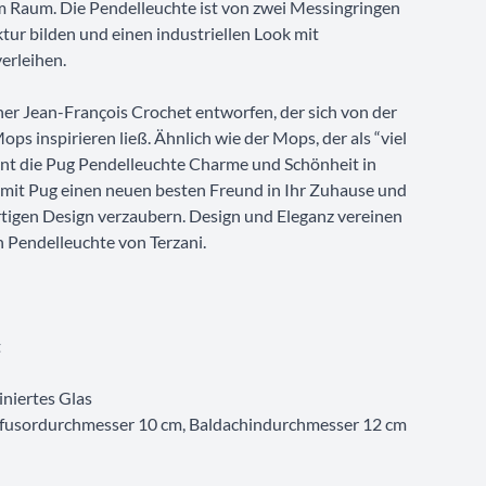
Raum. Die Pendelleuchte ist von zwei Messingringen
tur bilden und einen industriellen Look mit
erleihen.
r Jean-François Crochet entworfen, der sich von der
ps inspirieren ließ. Ähnlich wie der Mops, der als “viel
eint die Pug Pendelleuchte Charme und Schönheit in
e mit Pug einen neuen besten Freund in Ihr Zuhause und
artigen Design verzaubern. Design und Eleganz vereinen
n Pendelleuchte von Terzani.
t
iniertes Glas
fusordurchmesser 10 cm, Baldachindurchmesser 12 cm