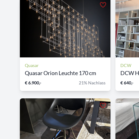
Quasar
DCW
Quasar Orion Leuchte 170 cm
DCW Her
€ 6.900,-
21% Nachlass
€ 640,-