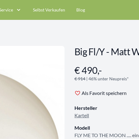
Service
Selbst Verkaufen
Blog
Big Fl/Y - Matt 
€ 490,-
Angebotsinformationen
€ 914
| 46% unter Neupreis*
Als Favorit speichern
Hersteller
Kartell
Modell
FLY ME TO THE MOON ..... ein