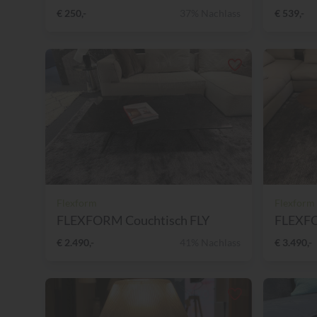
€ 250,-
37% Nachlass
€ 539,-
Flexform
Flexform
FLEXFORM Couchtisch FLY
FLEXFO
€ 2.490,-
41% Nachlass
€ 3.490,-