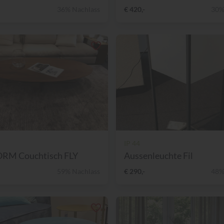
36% Nachlass
€ 420,-
30%
IP 44
RM Couchtisch FLY
Aussenleuchte Fil
59% Nachlass
€ 290,-
48%