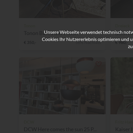
Tonon
Dreieck
Unsere Webseite verwendet technisch notwe
Tonon Barhocker Moon
Beistel
Cookies Ihr Nutzererlebnis optimieren und u
€ 350,-
56% Nachlass
€ 980,-
zu
DCW
Fritz Han
DCW Here comes the sun 25 P...
Kaiser 