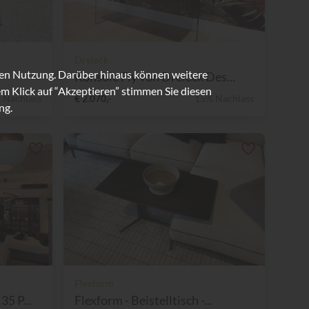
Dreieck
ren Nutzung. Darüber hinaus können weitere
Konsole Fly von Dreieck Des...
m Klick auf “Akzeptieren” stimmen Sie diesen
 Nachlass
€ 2.070,-
15% Nachlass
ng.
Flexform
5 P...
Flexform - Beistelltisch -...