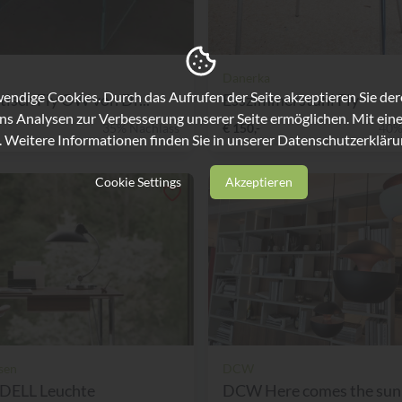
Danerka
ndige Cookies. Durch das Aufrufen der Seite akzeptieren Sie de
ltisch Fly OW von Dr...
Esszimmerstuhl Fly
ns Analysen zur Verbesserung unserer Seite ermöglichen. Mit eine
35% Nachlass
€ 150,-
40%
. Weitere Informationen finden Sie in unserer
Datenschutzerkläru
Cookie Settings
Akzeptieren
sen
DCW
IDELL Leuchte
DCW Here comes the sun 3