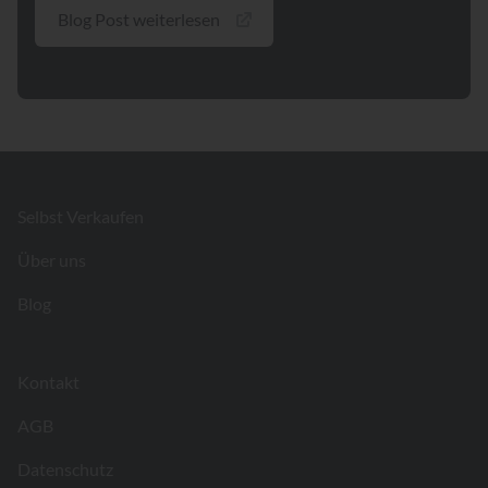
Blog Post weiterlesen
Footer
Selbst Verkaufen
Über uns
Blog
Kontakt
AGB
Datenschutz