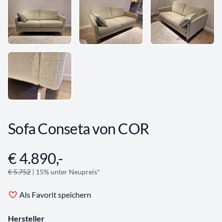
Sofa Conseta von COR
€ 4.890,-
Angebotsinformationen
€ 5.752
| 15% unter Neupreis*
Als Favorit speichern
Hersteller