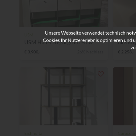
Unsere Webseite verwendet technisch notwe
USM
DK Hom
Cookies Ihr Nutzererlebnis optimieren und u
USM Haller Regal grün reinw...
dk3 Ro
zu
€ 3.900,-
26% Nachlass
€ 2.258,-
Eichholtz
Caracole