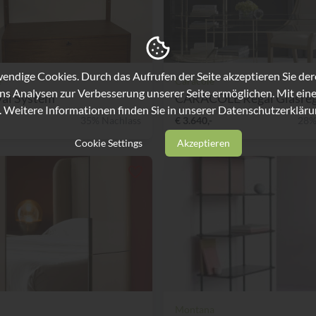
ndige Cookies. Durch das Aufrufen der Seite akzeptieren Sie de
e
Caracole
ns Analysen zur Verbesserung unserer Seite ermöglichen. Mit eine
yal System
CARACOLE Regal Glasrega
. Weitere Informationen finden Sie in unserer
Datenschutzerkläru
35% Nachlass
€ 3.640,-
28%
Cookie Settings
Akzeptieren
Montana