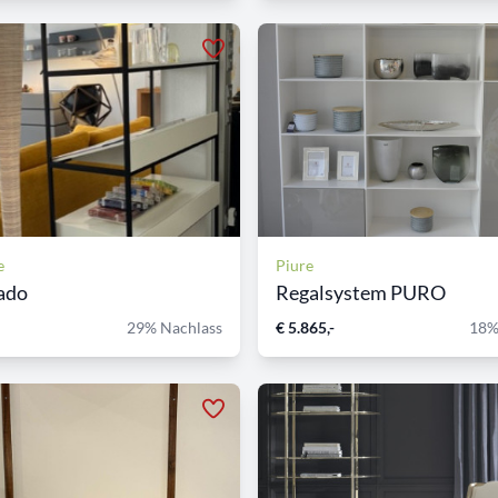
e
Piure
ado
Regalsystem PURO
29% Nachlass
€ 5.865,-
18%