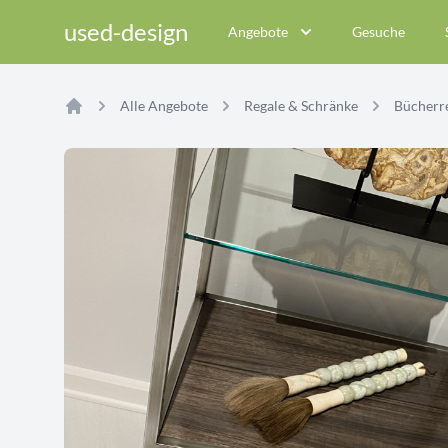
used-design
Angebote
Gesuche
Alle Angebote
Regale & Schränke
Bücherr
Home