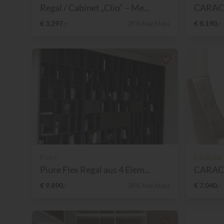
Regal / Cabinet „Clio“ – Me...
CARACO
€ 3.297,-
28% Nachlass
€ 8.190,-
Piure
Caracole
Piure Flex Regal aus 4 Elem...
€ 9.890,-
38% Nachlass
€ 7.040,-