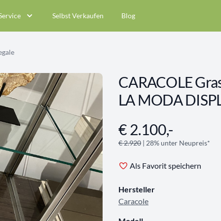
Service
Selbst Verkaufen
Blog
egale
CARACOLE Grasr
LA MODA DISPL
€ 2.100,-
Angebotsinformationen
€ 2.920
| 28% unter Neupreis*
Als Favorit speichern
Hersteller
Caracole
Modell