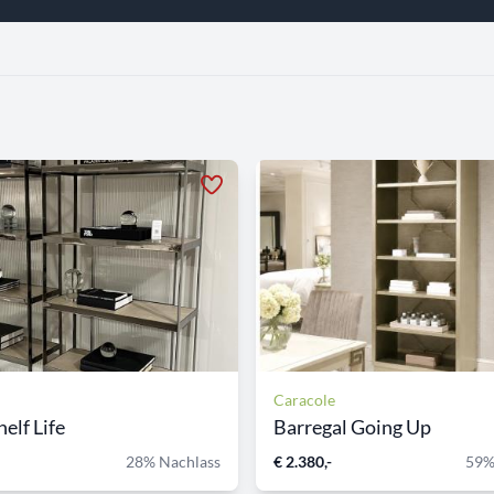
Caracole
elf Life
Barregal Going Up
28% Nachlass
€ 2.380,-
59%