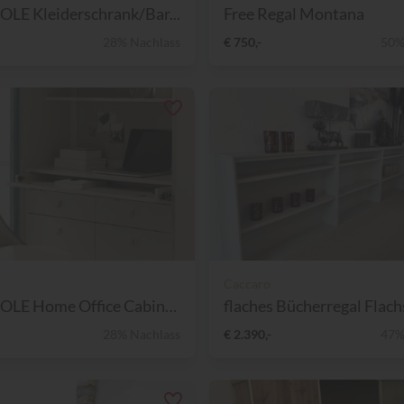
LE Kleiderschrank/Bar...
Free Regal Montana
28% Nachlass
€ 750,-
50%
Caccaro
CARACOLE Home Office Cabine...
flaches Bücherregal Flachs
28% Nachlass
€ 2.390,-
47%