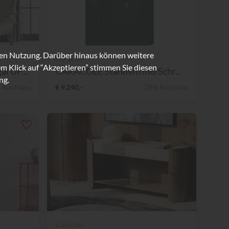
ren Nutzung. Darüber hinaus können weitere
Caracole
m Klick auf “Akzeptieren” stimmen Sie diesen
l UP...
CARACOLE Standvitrine/Schr...
ng.
 Nachlass
€ 9.240,-
28% Nachlass
Caracole