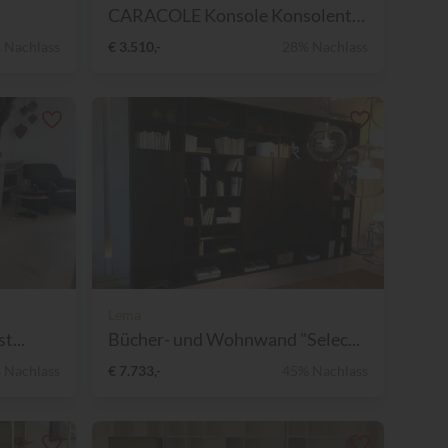
CARACOLE Konsole Konsolenti...
 Nachlass
€ 3.510,-
28% Nachlass
Lema
t...
Bücher- und Wohnwand "Selec...
 Nachlass
€ 7.733,-
45% Nachlass