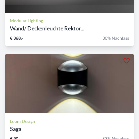
Modular Lighting
Wand/ Deckenleuchte Rektor...
€ 368,-
30% Nachlass
Loom Design
Saga
€ 90,-
53% Nachlass