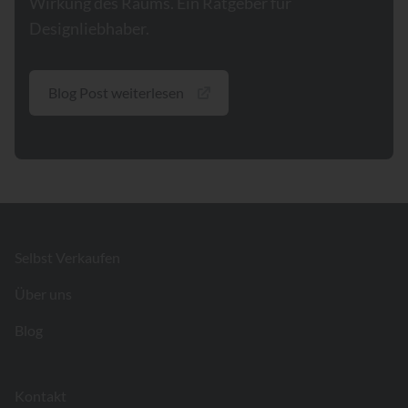
Wirkung des Raums. Ein Ratgeber für
Designliebhaber.
Blog Post weiterlesen
Footer
Selbst Verkaufen
Über uns
Blog
Kontakt