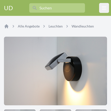
Search
UD
Ope
Alle Angebote
Leuchten
Wandleuchten
Home