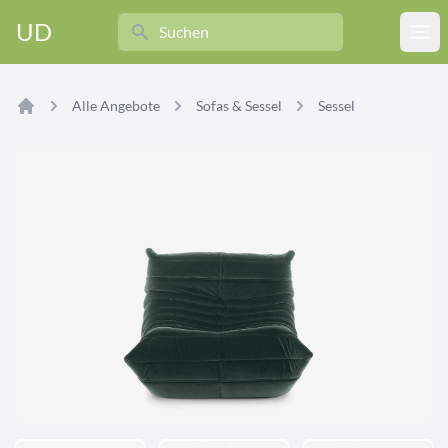
Search
UD
Ope
Alle Angebote
Sofas & Sessel
Sessel
Home