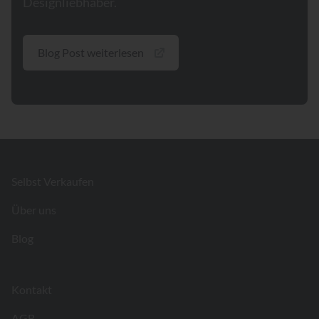
Designliebhaber.
Blog Post weiterlesen
Footer
Selbst Verkaufen
Über uns
Blog
Kontakt
AGB