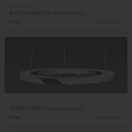
Baltensweiler
BALTENSWEILER Stehleuchte L...
€ 595,-
32% Nachlass
Tobias Grau
TOBIAS GRAU Pendelleuchte D...
€ 798,-
38% Nachlass