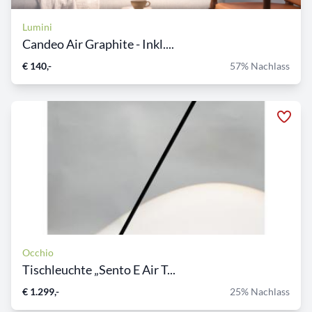
Lumini
Candeo Air Graphite - Inkl....
€ 140,-
57% Nachlass
Occhio
Tischleuchte „Sento E Air T...
€ 1.299,-
25% Nachlass