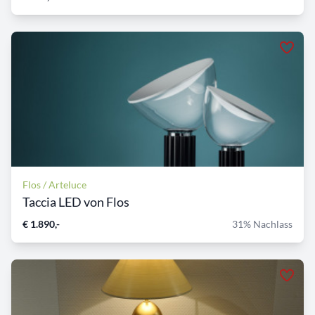
Flos / Arteluce
Taccia LED von Flos
€ 1.890,-
31% Nachlass