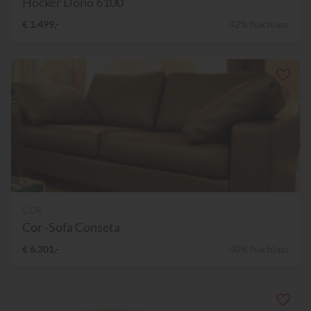
Hocker Dono 6100
€ 1.499,-
42% Nachlass
COR
Cor -Sofa Conseta
€ 6.301,-
40% Nachlass