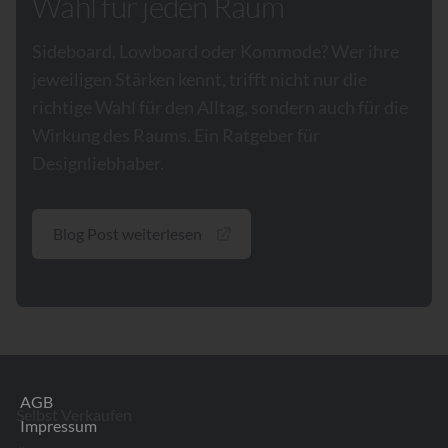
Wahl für jeden Raum
Sideboard, Lowboard oder Kommode? Wer ihre
jeweiligen Stärken kennt, trifft nicht nur die
richtige Wahl für den Alltag, sondern auch für die
Wirkung des Raums. Ein Ratgeber für
Designliebhaber.
Blog Post weiterlesen
Footer
AGB
Selbst Verkaufen
Impressum