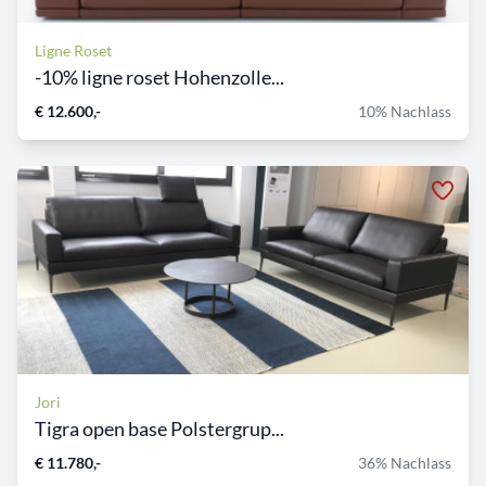
Ligne Roset
-10% ligne roset Hohenzolle...
€ 12.600,-
10% Nachlass
Jori
Tigra open base Polstergrup...
€ 11.780,-
36% Nachlass