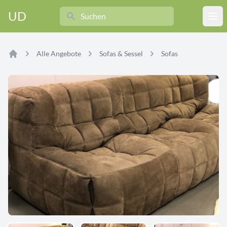
Search
UD
Ope
Alle Angebote
Sofas & Sessel
Sofas
Home