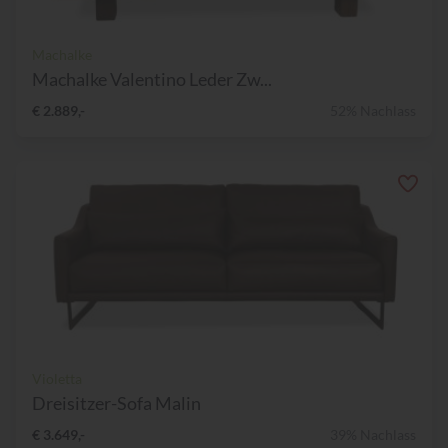
Machalke
Machalke Valentino Leder Zw...
€ 2.889,-
52% Nachlass
Violetta
Dreisitzer-Sofa Malin
€ 3.649,-
39% Nachlass