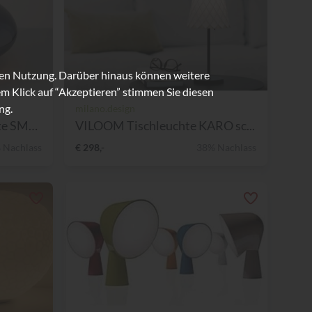
ren Nutzung. Darüber hinaus können weitere
m Klick auf “Akzeptieren” stimmen Sie diesen
ng.
milano.design
TOM DIXON Wandleuchte SMOKE...
VILOOM Tischleuchte KARO sc...
 Nachlass
€ 298,-
38% Nachlass