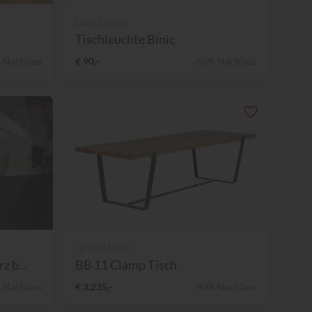
Luna Design
Tischleuchte Binic
 Nachlass
€ 90,-
68% Nachlass
Janua Möbel
 b...
BB 11 Clamp Tisch
 Nachlass
€ 3.235,-
40% Nachlass