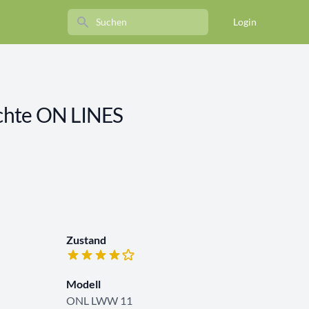
Search
Login
chte ON LINES
Zustand
Modell
ONL LWW 11