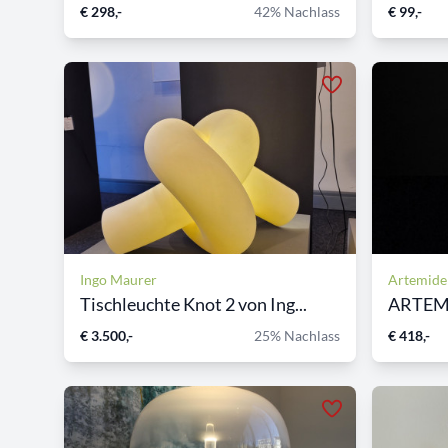
€ 298,-
42% Nachlass
€ 99,-
Ingo Maurer
Artemide
Tischleuchte Knot 2 von Ing...
€ 3.500,-
25% Nachlass
€ 418,-