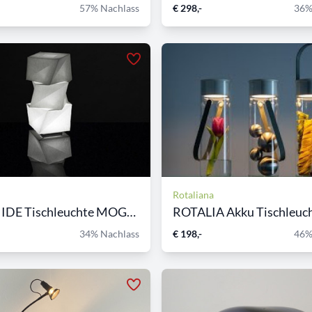
57% Nachlass
€ 298,-
36%
Rotaliana
ARTEMIDE Tischleuchte MOGUR...
ROTALIA Akku Tischleucht
34% Nachlass
€ 198,-
46%