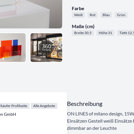
Farbe
Weiß
Rot
Blau
Grün
Maße (cm)
Breite 30,5
Höhe 31
Tiefe 12,
Beschreibung
käufer Profilseite
Alle Angebote
ON LINES of milano design, 15W
ten GmbH
Einsätzen Gestell weiß Einsätz
dimmbar an der Leuchte