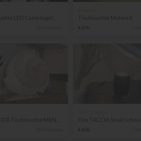
Artemide
uchte LED Come toget...
Tischleuchte Meteorit
36% Nachlass
€ 676,-
15%
Flos / Arteluce
ARTEMIDE Tischleuchte MENDO...
Flos TACCIA Small schwarz
32% Nachlass
€ 858,-
25%