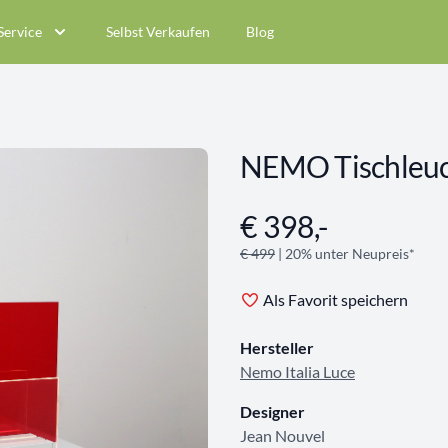
Service
Selbst Verkaufen
Blog
NEMO Tischleu
€ 398,-
Angebotsinformationen
€ 499
| 20% unter Neupreis*
Als Favorit speichern
Hersteller
Nemo Italia Luce
Designer
Jean Nouvel