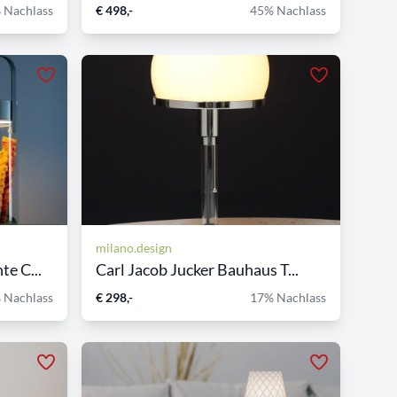
 Nachlass
€ 498,-
45% Nachlass
milano.design
e C...
Carl Jacob Jucker Bauhaus T...
 Nachlass
€ 298,-
17% Nachlass