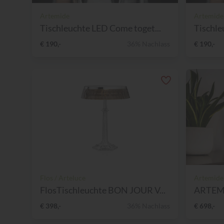
Artemide
Artemide
Tischleuchte LED Come toget...
Tischle
€ 190,-
36% Nachlass
€ 190,-
Flos / Arteluce
Artemide
FlosTischleuchte BON JOUR V...
€ 398,-
36% Nachlass
€ 698,-