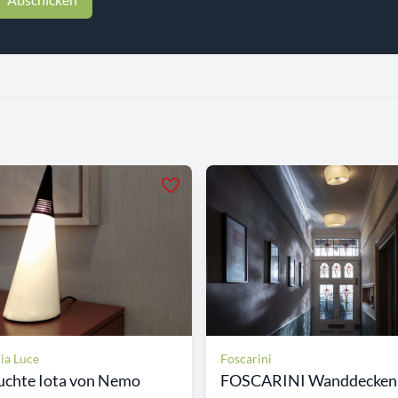
ia Luce
Foscarini
uchte Iota von Nemo