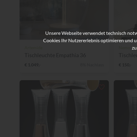
Unsere Webseite verwendet technisch notwe
Cookies Ihr Nutzererlebnis optimieren und u
zu
Artemide
Nemo Ital
Tischleuchte Empathia 36
Tischle
€ 1.049,-
8% Nachlass
€ 150,-