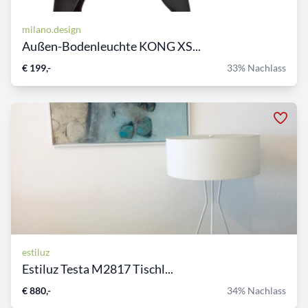
milano.design
Außen-Bodenleuchte KONG XS...
€ 199,-
33% Nachlass
estiluz
Estiluz Testa M2817 Tischl...
€ 880,-
34% Nachlass