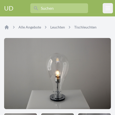
Search
UD
Ope
Alle Angebote
Leuchten
Tischleuchten
Home