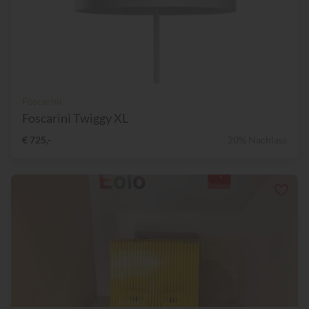
Foscarini
Foscarini Twiggy XL
€ 725,-
20% Nachlass