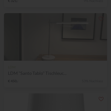
€ 321,-
9% Nachlass
LDM
LDM "Santo Tablo" Tischleuc...
€ 450,-
53% Nachlass