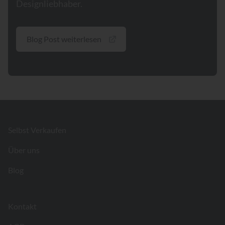
Designliebhaber.
Blog Post weiterlesen
Footer
Selbst Verkaufen
Über uns
Blog
Kontakt