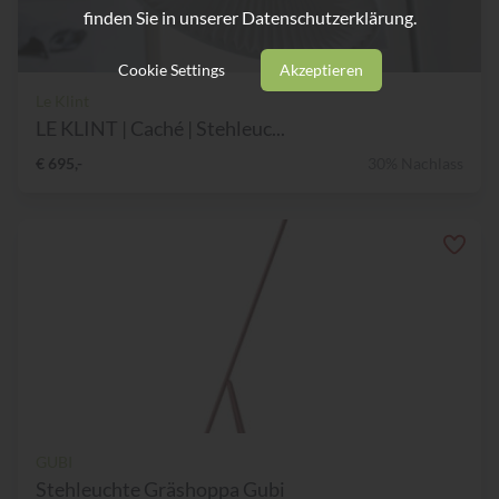
finden Sie in unserer
Datenschutzerklärung.
Cookie Settings
Akzeptieren
Le Klint
LE KLINT | Caché | Stehleuc...
€ 695,-
30% Nachlass
GUBI
Stehleuchte Gräshoppa Gubi