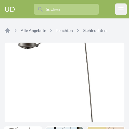
Search
UD
Ope
Alle Angebote
Leuchten
Stehleuchten
Home