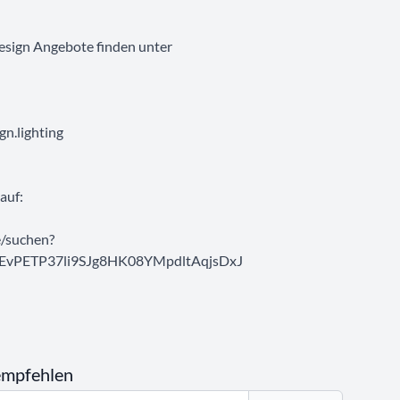
esign Angebote finden unter
n.lighting
auf:
/suchen?
EvPETP37li9SJg8HK08YMpdltAqjsDxJ
empfehlen