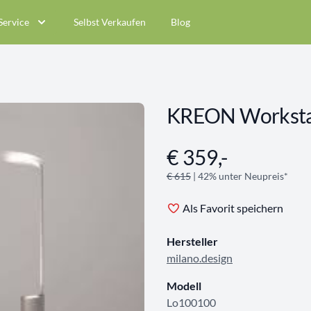
Service
Selbst Verkaufen
Blog
KREON Worksta
€ 359,-
Angebotsinformationen
€ 615
| 42% unter Neupreis*
Als Favorit speichern
Hersteller
milano.design
Modell
Lo100100