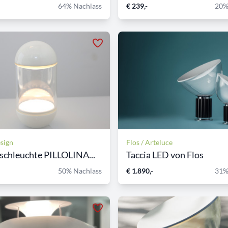
64% Nachlass
€ 239,-
20%
sign
Flos / Arteluce
schleuchte PILLOLINA...
Taccia LED von Flos
50% Nachlass
€ 1.890,-
31%