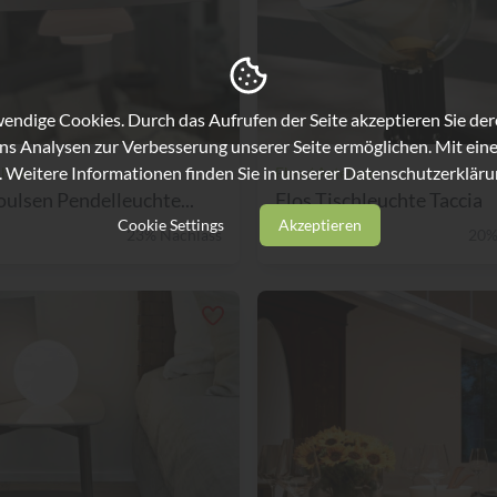
ndige Cookies. Durch das Aufrufen der Seite akzeptieren Sie de
ns Analysen zur Verbesserung unserer Seite ermöglichen. Mit eine
. Weitere Informationen finden Sie in unserer
Datenschutzerkläru
lsen
Flos / Arteluce
oulsen Pendelleuchte...
Flos Tischleuchte Taccia
Cookie Settings
Akzeptieren
23% Nachlass
€ 1.290,-
20%