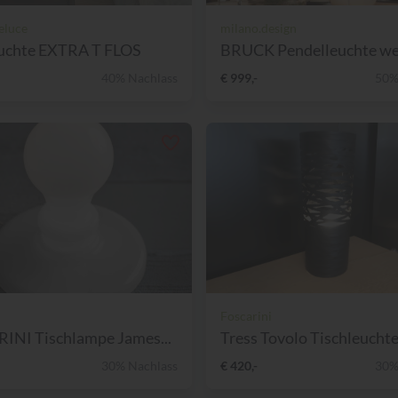
teluce
milano.design
euchte EXTRA T FLOS
BRUCK Pendelleuchte wei
40% Nachlass
€ 999,-
50%
Foscarini
INI Tischlampe James...
Tress Tovolo Tischleuchte 
30% Nachlass
€ 420,-
30%