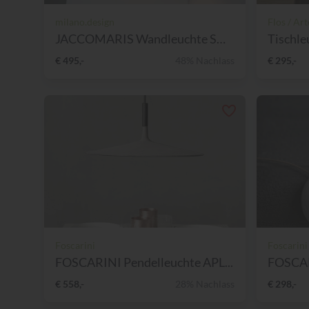
milano.design
Flos / Ar
JACCOMARIS Wandleuchte SOLO...
Tischl
€ 495,-
48% Nachlass
€ 295,-
Foscarini
Foscarini
FOSCARINI Pendelleuchte APL...
FOSCAR
€ 558,-
28% Nachlass
€ 298,-