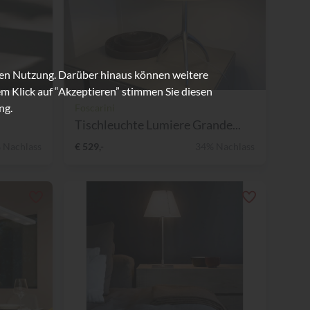
ren Nutzung. Darüber hinaus können weitere
m Klick auf “Akzeptieren” stimmen Sie diesen
ng.
Foscarini
Tischleuchte Lumiere Grande...
 Nachlass
€ 529,-
34% Nachlass