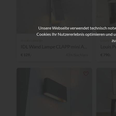
Unsere Webseite verwendet technisch notwe
Cookies Ihr Nutzererlebnis optimieren und u
zu
milano.design
Louis Pou
IDL Wand Lampe CLAPP mini A...
Louis P
€ 129,-
43% Nachlass
€ 790,-