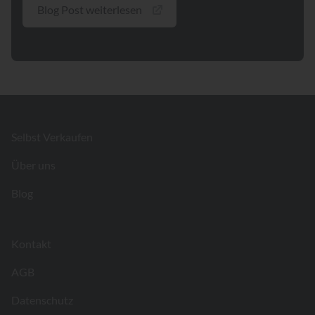
Blog Post weiterlesen
Footer
Selbst Verkaufen
Über uns
Blog
Kontakt
AGB
Datenschutz