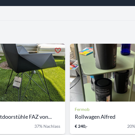
Fermob
tdoorstühle FAZ von...
Rollwagen Alfred
37% Nachlass
€ 240,-
20%