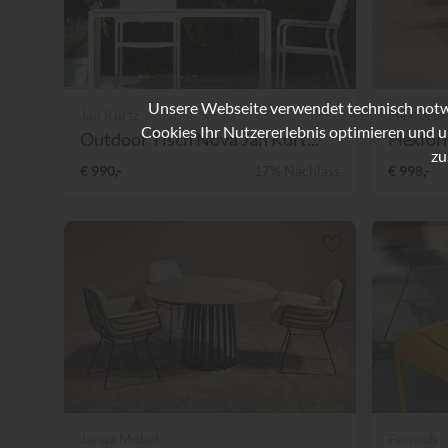
Unsere Webseite verwendet technisch notwe
Jan Kurtz
Flexform
Cookies Ihr Nutzererlebnis optimieren und u
Outdoor Tisch Nova Jan Kurt...
Flexform
zu
€ 990,-
17% Nachlass
€ 998,-
Janua Möbel
Fermob