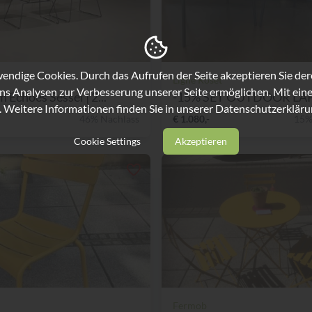
ndige Cookies. Durch das Aufrufen der Seite akzeptieren Sie de
Ligne Roset
ns Analysen zur Verbesserung unserer Seite ermöglichen. Mit eine
 Echoes Sessel | 2...
. Weitere Informationen finden Sie in unserer
Datenschutzerkläru
46% Nachlass
€ 1.080,-
15%
Cookie Settings
Akzeptieren
Fermob