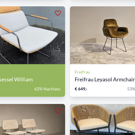
Freifrau
essel William
Freifrau Leyasol Armchair 
62% Nachlass
€ 649,-
53%