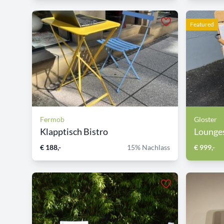
Featured
Fermob
Gloster
Klapptisch Bistro
Lounges
€ 188,-
15% Nachlass
€ 999,-