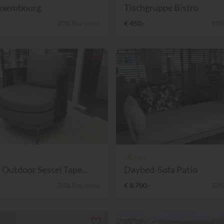
Luxembourg
Tischgruppe Bistro
20% Nachlass
€ 450,-
18%
Minotti
 Outdoor Sessel Tape...
Daybed-Sofa Patio
38% Nachlass
€ 8.700,-
33%