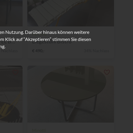
ren Nutzung. Darüber hinaus können weitere
Fermob
m Klick auf “Akzeptieren” stimmen Sie diesen
-15% SET OUTDOOR LAPEL BRID...
Liegestuhl Bistro
ng.
 Nachlass
€ 490,-
34% Nachlass
Minotti