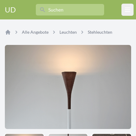
Search
UD
Ope
Alle Angebote
Leuchten
Stehleuchten
Home