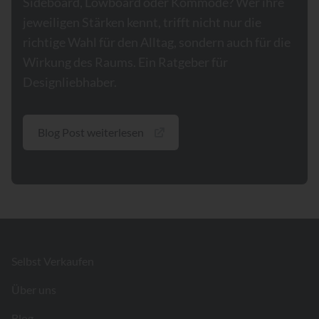
Sideboard, Lowboard oder Kommode? Wer ihre
jeweiligen Stärken kennt, trifft nicht nur die
richtige Wahl für den Alltag, sondern auch für die
Wirkung des Raums. Ein Ratgeber für
Designliebhaber.
Blog Post weiterlesen
Footer
Selbst Verkaufen
Über uns
Blog