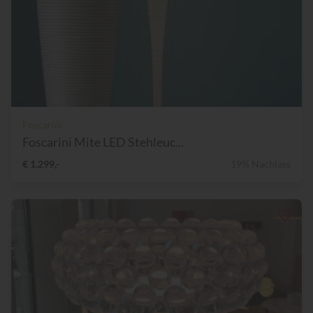
Foscarini
Foscarini Mite LED Stehleuc...
€ 1.299,-
19% Nachlass